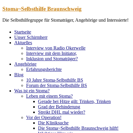
Zum
Stoma~Selbsthilfe Braunschweig
Inhalt
springen
Die Selbsthilfegruppe für Stomaträger, Angehörige und Interssierte!
Startseite
Unser Schirmherr
Aktuelles
Interview von Radio Okerwelle
Interview mit dem Initiator,
Inklusion und Stomaträger?
Angehörige
Erfahrungsberichte
Blog
10 Jahre Stoma-Selbsthilfe BS
Forum der Stoma-Selbsthilfe BS
Was ist ein Stoma?
Leben mit einem Stoma?
Gerade bei Hitze gilt: Trinken, Trinken
Grad der Behinderung
Streikt DHL mal wieder?
Vor der Operation!
Die Kliniksuche
Die Stoma~Selbsthilfe Braunschweig hilft!