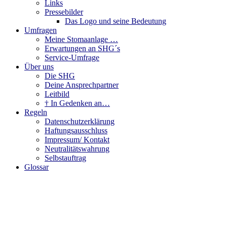
Links
Pressebilder
Das Logo und seine Bedeutung
Umfragen
Meine Stomaanlage …
Erwartungen an SHG´s
Service-Umfrage
Über uns
Die SHG
Deine Ansprechpartner
Leitbild
† In Gedenken an…
Regeln
Datenschutzerklärung
Haftungsausschluss
Impressum/ Kontakt
Neutralitätswahrung
Selbstauftrag
Glossar