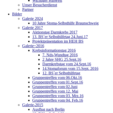
Wichtiger Hinweis
Unser Besucherdienst
Partner
Bilder
Galerie 2024
10 Jahre Stoma-Selbsthilfe Braunschweig
Galerie 2017
Aktionstag Darmkrebs 2017
13. BS´er Selbsthilfetag 24.Juni.17
Projektpräsentation im HEH BS
Galerie~2016
Krebsinformationstag 2016
7. Nds-Wundtag 2016
2 Jahre SHG 25.Sept.16
Darmkrebstag vom 24.Sept.16
14.Stomaforum vom 15.Sept. 2016
12. BS´er Selbsthilfetag
Gruppentreffen vom 06.Okt.16
Gruppentreffen vom 01.Sept.16
Gruppentreffen vom 02.Juni
Gruppentreffen vom 12. Mai
Gruppentreffen vom 03. Mrz.16
Gruppentreffen vom 04. Feb.16
Galerie-2015
Ausflug nach Berlin