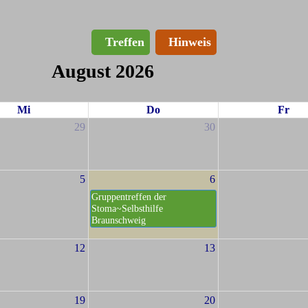
Treffen
Hinweis
August 2026
Mi
Do
Fr
29
30
5
6
Gruppentreffen der
Stoma~Selbsthilfe
Braunschweig
12
13
19
20