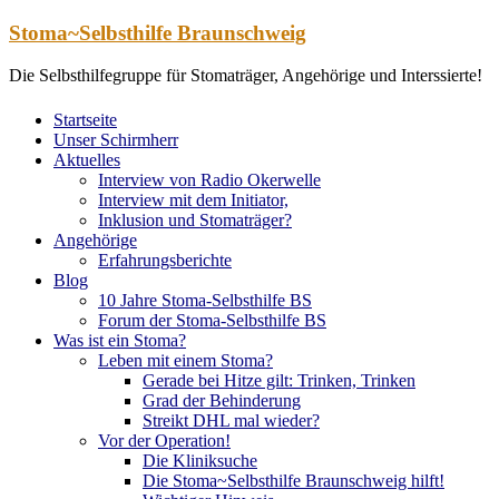
Zum
Stoma~Selbsthilfe Braunschweig
Inhalt
springen
Die Selbsthilfegruppe für Stomaträger, Angehörige und Interssierte!
Startseite
Unser Schirmherr
Aktuelles
Interview von Radio Okerwelle
Interview mit dem Initiator,
Inklusion und Stomaträger?
Angehörige
Erfahrungsberichte
Blog
10 Jahre Stoma-Selbsthilfe BS
Forum der Stoma-Selbsthilfe BS
Was ist ein Stoma?
Leben mit einem Stoma?
Gerade bei Hitze gilt: Trinken, Trinken
Grad der Behinderung
Streikt DHL mal wieder?
Vor der Operation!
Die Kliniksuche
Die Stoma~Selbsthilfe Braunschweig hilft!