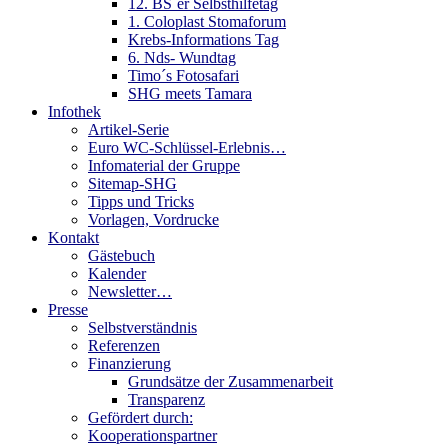
12. BS´er Selbsthilfetag
1. Coloplast Stomaforum
Krebs-Informations Tag
6. Nds- Wundtag
Timo´s Fotosafari
SHG meets Tamara
Infothek
Artikel-Serie
Euro WC-Schlüssel-Erlebnis…
Infomaterial der Gruppe
Sitemap-SHG
Tipps und Tricks
Vorlagen, Vordrucke
Kontakt
Gästebuch
Kalender
Newsletter…
Presse
Selbstverständnis
Referenzen
Finanzierung
Grundsätze der Zusammenarbeit
Transparenz
Gefördert durch:
Kooperationspartner