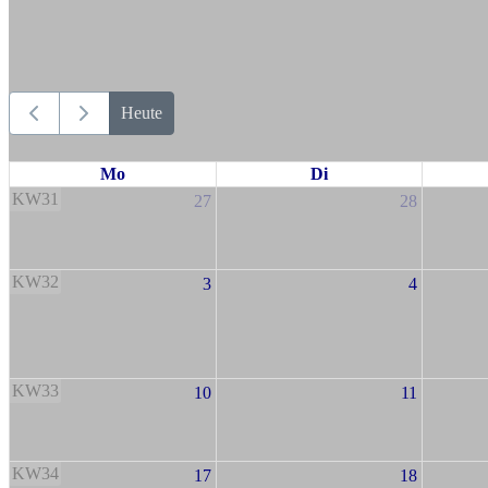
Heute
Mo
Di
KW31
27
28
KW32
3
4
KW33
10
11
KW34
17
18