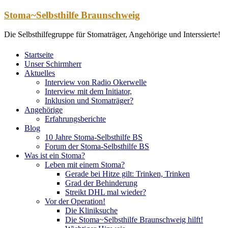
Zum
Stoma~Selbsthilfe Braunschweig
Inhalt
springen
Die Selbsthilfegruppe für Stomaträger, Angehörige und Interssierte!
Startseite
Unser Schirmherr
Aktuelles
Interview von Radio Okerwelle
Interview mit dem Initiator,
Inklusion und Stomaträger?
Angehörige
Erfahrungsberichte
Blog
10 Jahre Stoma-Selbsthilfe BS
Forum der Stoma-Selbsthilfe BS
Was ist ein Stoma?
Leben mit einem Stoma?
Gerade bei Hitze gilt: Trinken, Trinken
Grad der Behinderung
Streikt DHL mal wieder?
Vor der Operation!
Die Kliniksuche
Die Stoma~Selbsthilfe Braunschweig hilft!