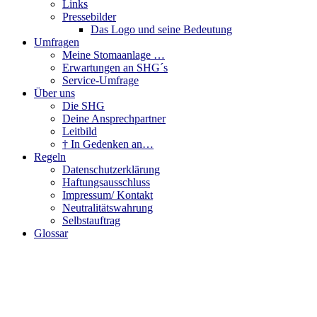
Links
Pressebilder
Das Logo und seine Bedeutung
Umfragen
Meine Stomaanlage …
Erwartungen an SHG´s
Service-Umfrage
Über uns
Die SHG
Deine Ansprechpartner
Leitbild
† In Gedenken an…
Regeln
Datenschutzerklärung
Haftungsausschluss
Impressum/ Kontakt
Neutralitätswahrung
Selbstauftrag
Glossar