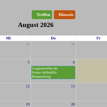
Treffen
Hinweis
August 2026
Mi
Do
Fr
29
30
5
6
Gruppentreffen der
Stoma~Selbsthilfe
Braunschweig
12
13
19
20