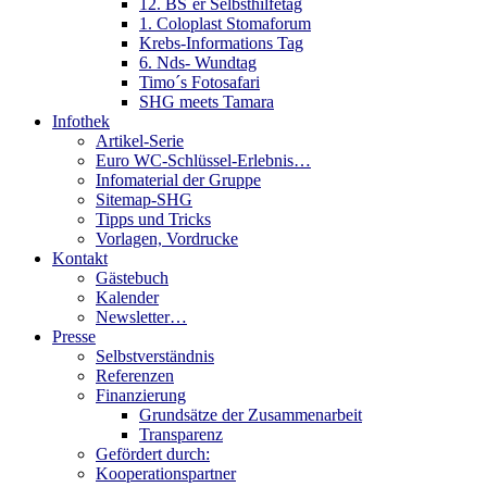
12. BS´er Selbsthilfetag
1. Coloplast Stomaforum
Krebs-Informations Tag
6. Nds- Wundtag
Timo´s Fotosafari
SHG meets Tamara
Infothek
Artikel-Serie
Euro WC-Schlüssel-Erlebnis…
Infomaterial der Gruppe
Sitemap-SHG
Tipps und Tricks
Vorlagen, Vordrucke
Kontakt
Gästebuch
Kalender
Newsletter…
Presse
Selbstverständnis
Referenzen
Finanzierung
Grundsätze der Zusammenarbeit
Transparenz
Gefördert durch:
Kooperationspartner