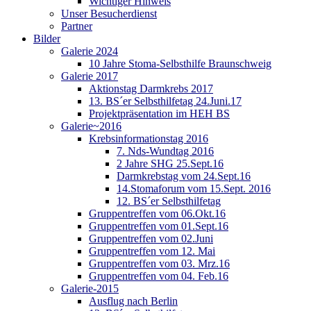
Wichtiger Hinweis
Unser Besucherdienst
Partner
Bilder
Galerie 2024
10 Jahre Stoma-Selbsthilfe Braunschweig
Galerie 2017
Aktionstag Darmkrebs 2017
13. BS´er Selbsthilfetag 24.Juni.17
Projektpräsentation im HEH BS
Galerie~2016
Krebsinformationstag 2016
7. Nds-Wundtag 2016
2 Jahre SHG 25.Sept.16
Darmkrebstag vom 24.Sept.16
14.Stomaforum vom 15.Sept. 2016
12. BS´er Selbsthilfetag
Gruppentreffen vom 06.Okt.16
Gruppentreffen vom 01.Sept.16
Gruppentreffen vom 02.Juni
Gruppentreffen vom 12. Mai
Gruppentreffen vom 03. Mrz.16
Gruppentreffen vom 04. Feb.16
Galerie-2015
Ausflug nach Berlin