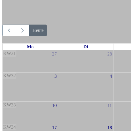
Heute
Mo
Di
KW31
27
28
KW32
3
4
KW33
10
11
KW34
17
18