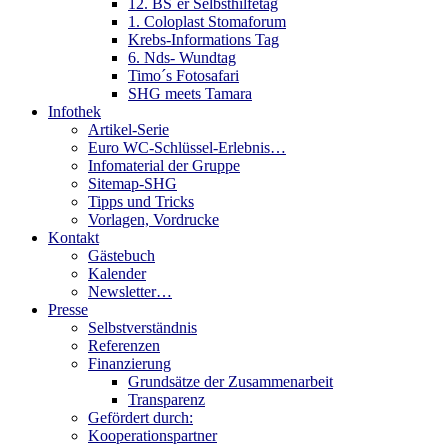
12. BS´er Selbsthilfetag
1. Coloplast Stomaforum
Krebs-Informations Tag
6. Nds- Wundtag
Timo´s Fotosafari
SHG meets Tamara
Infothek
Artikel-Serie
Euro WC-Schlüssel-Erlebnis…
Infomaterial der Gruppe
Sitemap-SHG
Tipps und Tricks
Vorlagen, Vordrucke
Kontakt
Gästebuch
Kalender
Newsletter…
Presse
Selbstverständnis
Referenzen
Finanzierung
Grundsätze der Zusammenarbeit
Transparenz
Gefördert durch:
Kooperationspartner