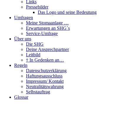
Links
Pressebilder
Das Logo und seine Bedeutung
Umfragen
Meine Stomaanlage …
Erwartungen an SHG´s
Service-Umfrage
Über uns
Die SHG
Deine Ansprechpartner
Leitbild
† In Gedenken an…
Regeln
Datenschutzerklärung
Haftungsausschluss
Impressum/ Kontakt
Neutralitätswahrung
Selbstauftrag
Glossar