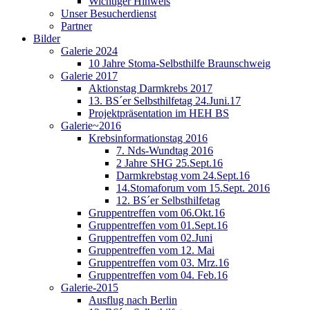
Wichtiger Hinweis
Unser Besucherdienst
Partner
Bilder
Galerie 2024
10 Jahre Stoma-Selbsthilfe Braunschweig
Galerie 2017
Aktionstag Darmkrebs 2017
13. BS´er Selbsthilfetag 24.Juni.17
Projektpräsentation im HEH BS
Galerie~2016
Krebsinformationstag 2016
7. Nds-Wundtag 2016
2 Jahre SHG 25.Sept.16
Darmkrebstag vom 24.Sept.16
14.Stomaforum vom 15.Sept. 2016
12. BS´er Selbsthilfetag
Gruppentreffen vom 06.Okt.16
Gruppentreffen vom 01.Sept.16
Gruppentreffen vom 02.Juni
Gruppentreffen vom 12. Mai
Gruppentreffen vom 03. Mrz.16
Gruppentreffen vom 04. Feb.16
Galerie-2015
Ausflug nach Berlin