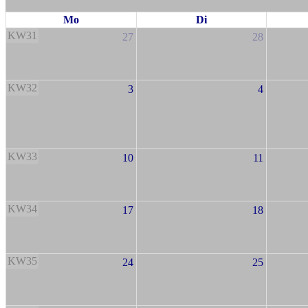
Mo
Di
KW31
27
28
KW32
3
4
KW33
10
11
KW34
17
18
KW35
24
25