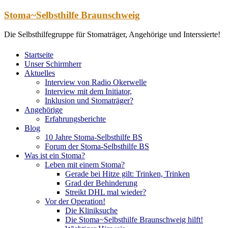
Zum
Stoma~Selbsthilfe Braunschweig
Inhalt
springen
Die Selbsthilfegruppe für Stomaträger, Angehörige und Interssierte!
Startseite
Unser Schirmherr
Aktuelles
Interview von Radio Okerwelle
Interview mit dem Initiator,
Inklusion und Stomaträger?
Angehörige
Erfahrungsberichte
Blog
10 Jahre Stoma-Selbsthilfe BS
Forum der Stoma-Selbsthilfe BS
Was ist ein Stoma?
Leben mit einem Stoma?
Gerade bei Hitze gilt: Trinken, Trinken
Grad der Behinderung
Streikt DHL mal wieder?
Vor der Operation!
Die Kliniksuche
Die Stoma~Selbsthilfe Braunschweig hilft!