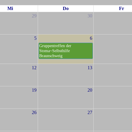
Mi
Do
Fr
29
30
5
6
Gruppentreffen der
Stoma~Selbsthilfe
Braunschweig
12
13
19
20
26
27