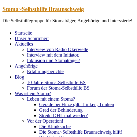
Zum
Stoma~Selbsthilfe Braunschweig
Inhalt
springen
Die Selbsthilfegruppe für Stomaträger, Angehörige und Interssierte!
Startseite
Unser Schirmherr
Aktuelles
Interview von Radio Okerwelle
Interview mit dem Initiator,
Inklusion und Stomaträger?
Angehörige
Erfahrungsberichte
Blog
10 Jahre Stoma-Selbsthilfe BS
Forum der Stoma-Selbsthilfe BS
Was ist ein Stoma?
Leben mit einem Stoma?
Gerade bei Hitze gilt: Trinken, Trinken
Grad der Behinderung
Streikt DHL mal wieder?
Vor der Operation!
Die Kliniksuche
Die Stoma~Selbsthilfe Braunschweig hilft!