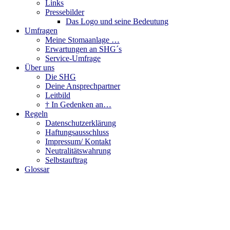
Links
Pressebilder
Das Logo und seine Bedeutung
Umfragen
Meine Stomaanlage …
Erwartungen an SHG´s
Service-Umfrage
Über uns
Die SHG
Deine Ansprechpartner
Leitbild
† In Gedenken an…
Regeln
Datenschutzerklärung
Haftungsausschluss
Impressum/ Kontakt
Neutralitätswahrung
Selbstauftrag
Glossar