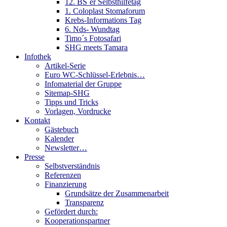
12. BS´er Selbsthilfetag
1. Coloplast Stomaforum
Krebs-Informations Tag
6. Nds- Wundtag
Timo´s Fotosafari
SHG meets Tamara
Infothek
Artikel-Serie
Euro WC-Schlüssel-Erlebnis…
Infomaterial der Gruppe
Sitemap-SHG
Tipps und Tricks
Vorlagen, Vordrucke
Kontakt
Gästebuch
Kalender
Newsletter…
Presse
Selbstverständnis
Referenzen
Finanzierung
Grundsätze der Zusammenarbeit
Transparenz
Gefördert durch:
Kooperationspartner