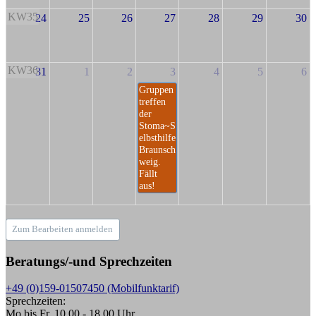
KW35
24
25
26
27
28
29
30
KW36
31
1
2
3
4
5
6
Gruppen
treffen
der
Stoma~S
elbsthilfe
Braunsch
weig.
Fällt
aus!
Zum Bearbeiten anmelden
Beratungs/-und Sprechzeiten
+49 (0)159-01507450 (Mobilfunktarif)