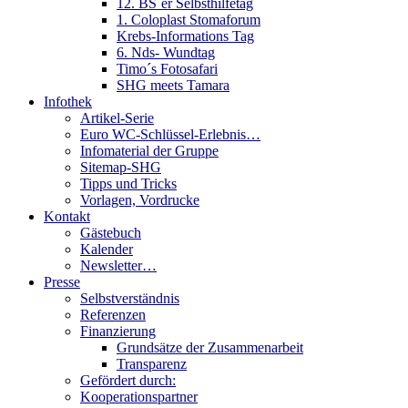
12. BS´er Selbsthilfetag
1. Coloplast Stomaforum
Krebs-Informations Tag
6. Nds- Wundtag
Timo´s Fotosafari
SHG meets Tamara
Infothek
Artikel-Serie
Euro WC-Schlüssel-Erlebnis…
Infomaterial der Gruppe
Sitemap-SHG
Tipps und Tricks
Vorlagen, Vordrucke
Kontakt
Gästebuch
Kalender
Newsletter…
Presse
Selbstverständnis
Referenzen
Finanzierung
Grundsätze der Zusammenarbeit
Transparenz
Gefördert durch:
Kooperationspartner