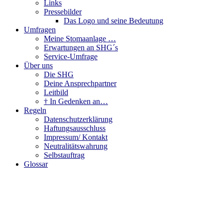
Links
Pressebilder
Das Logo und seine Bedeutung
Umfragen
Meine Stomaanlage …
Erwartungen an SHG´s
Service-Umfrage
Über uns
Die SHG
Deine Ansprechpartner
Leitbild
† In Gedenken an…
Regeln
Datenschutzerklärung
Haftungsausschluss
Impressum/ Kontakt
Neutralitätswahrung
Selbstauftrag
Glossar