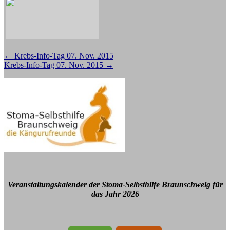
Beitragsnavigation
←
Krebs-Info-Tag 07. Nov. 2015
Krebs-Info-Tag 07. Nov. 2015
→
Veranstaltungskalender der Stoma-Selbsthilfe Braunschweig für
das Jahr 2026