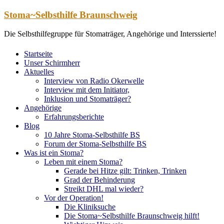
Zum
Stoma~Selbsthilfe Braunschweig
Inhalt
springen
Die Selbsthilfegruppe für Stomaträger, Angehörige und Interssierte!
Startseite
Unser Schirmherr
Aktuelles
Interview von Radio Okerwelle
Interview mit dem Initiator,
Inklusion und Stomaträger?
Angehörige
Erfahrungsberichte
Blog
10 Jahre Stoma-Selbsthilfe BS
Forum der Stoma-Selbsthilfe BS
Was ist ein Stoma?
Leben mit einem Stoma?
Gerade bei Hitze gilt: Trinken, Trinken
Grad der Behinderung
Streikt DHL mal wieder?
Vor der Operation!
Die Kliniksuche
Die Stoma~Selbsthilfe Braunschweig hilft!