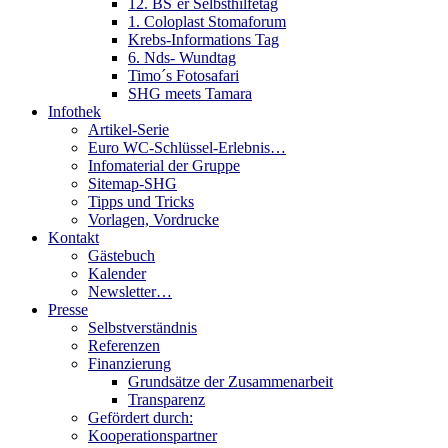
12. BS´er Selbsthilfetag
1. Coloplast Stomaforum
Krebs-Informations Tag
6. Nds- Wundtag
Timo´s Fotosafari
SHG meets Tamara
Infothek
Artikel-Serie
Euro WC-Schlüssel-Erlebnis…
Infomaterial der Gruppe
Sitemap-SHG
Tipps und Tricks
Vorlagen, Vordrucke
Kontakt
Gästebuch
Kalender
Newsletter…
Presse
Selbstverständnis
Referenzen
Finanzierung
Grundsätze der Zusammenarbeit
Transparenz
Gefördert durch:
Kooperationspartner