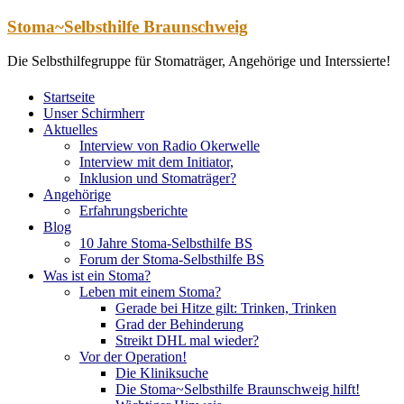
Zum
Stoma~Selbsthilfe Braunschweig
Inhalt
springen
Die Selbsthilfegruppe für Stomaträger, Angehörige und Interssierte!
Startseite
Unser Schirmherr
Aktuelles
Interview von Radio Okerwelle
Interview mit dem Initiator,
Inklusion und Stomaträger?
Angehörige
Erfahrungsberichte
Blog
10 Jahre Stoma-Selbsthilfe BS
Forum der Stoma-Selbsthilfe BS
Was ist ein Stoma?
Leben mit einem Stoma?
Gerade bei Hitze gilt: Trinken, Trinken
Grad der Behinderung
Streikt DHL mal wieder?
Vor der Operation!
Die Kliniksuche
Die Stoma~Selbsthilfe Braunschweig hilft!