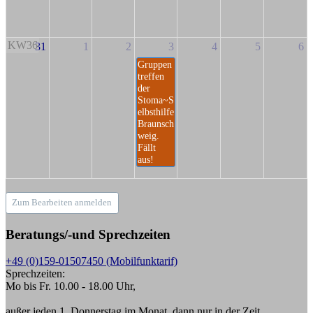
KW36
31
1
2
3
4
5
6
Gruppen
treffen
der
Stoma~S
elbsthilfe
Braunsch
weig.
Fällt
aus!
Zum Bearbeiten anmelden
Beratungs/-und Sprechzeiten
+49 (0)159-01507450 (Mobilfunktarif)
Sprechzeiten:
Mo bis Fr. 10.00 - 18.00 Uhr,
außer jeden 1. Donnerstag im Monat, dann nur in der Zeit