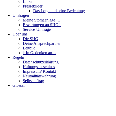
Links
Pressebilder
Das Logo und seine Bedeutung
Umfragen
Meine Stomaanlage …
Erwartungen an SHG´s
Service-Umfrage
Über uns
Die SHG
Deine Ansprechpartner
Leitbild
† In Gedenken an…
Regeln
Datenschutzerklärung
Haftungsausschluss
Impressum/ Kontakt
Neutralitätswahrung
Selbstauftrag
Glossar