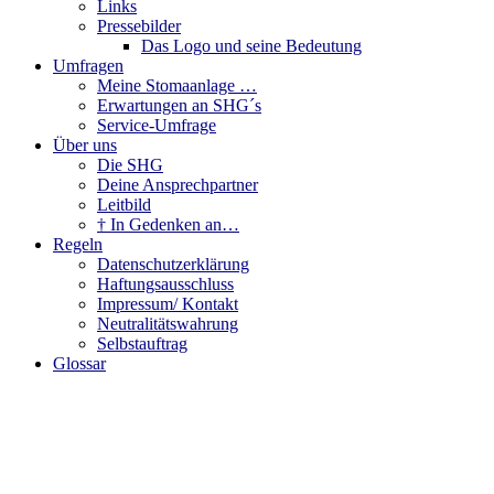
Links
Pressebilder
Das Logo und seine Bedeutung
Umfragen
Meine Stomaanlage …
Erwartungen an SHG´s
Service-Umfrage
Über uns
Die SHG
Deine Ansprechpartner
Leitbild
† In Gedenken an…
Regeln
Datenschutzerklärung
Haftungsausschluss
Impressum/ Kontakt
Neutralitätswahrung
Selbstauftrag
Glossar