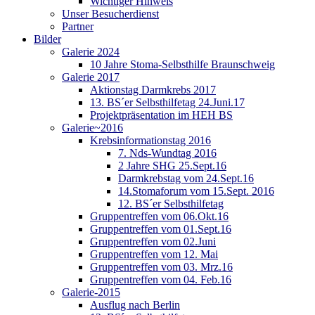
Wichtiger Hinweis
Unser Besucherdienst
Partner
Bilder
Galerie 2024
10 Jahre Stoma-Selbsthilfe Braunschweig
Galerie 2017
Aktionstag Darmkrebs 2017
13. BS´er Selbsthilfetag 24.Juni.17
Projektpräsentation im HEH BS
Galerie~2016
Krebsinformationstag 2016
7. Nds-Wundtag 2016
2 Jahre SHG 25.Sept.16
Darmkrebstag vom 24.Sept.16
14.Stomaforum vom 15.Sept. 2016
12. BS´er Selbsthilfetag
Gruppentreffen vom 06.Okt.16
Gruppentreffen vom 01.Sept.16
Gruppentreffen vom 02.Juni
Gruppentreffen vom 12. Mai
Gruppentreffen vom 03. Mrz.16
Gruppentreffen vom 04. Feb.16
Galerie-2015
Ausflug nach Berlin