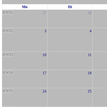
Mo
Di
KW31
27
28
KW32
3
4
KW33
10
11
KW34
17
18
KW35
24
25