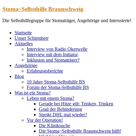
Zum
Stoma~Selbsthilfe Braunschweig
Inhalt
springen
Die Selbsthilfegruppe für Stomaträger, Angehörige und Interssierte!
Startseite
Unser Schirmherr
Aktuelles
Interview von Radio Okerwelle
Interview mit dem Initiator,
Inklusion und Stomaträger?
Angehörige
Erfahrungsberichte
Blog
10 Jahre Stoma-Selbsthilfe BS
Forum der Stoma-Selbsthilfe BS
Was ist ein Stoma?
Leben mit einem Stoma?
Gerade bei Hitze gilt: Trinken, Trinken
Grad der Behinderung
Streikt DHL mal wieder?
Vor der Operation!
Die Kliniksuche
Die Stoma~Selbsthilfe Braunschweig hilft!