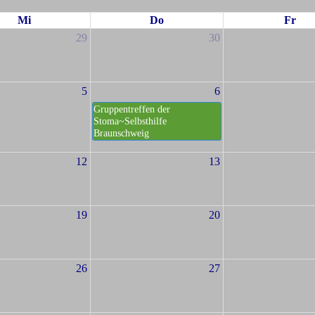
Mi
Do
Fr
29
30
5
6
Gruppentreffen der
Stoma~Selbsthilfe
Braunschweig
12
13
19
20
26
27