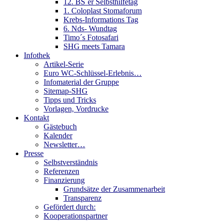
12. BS´er Selbsthilfetag
1. Coloplast Stomaforum
Krebs-Informations Tag
6. Nds- Wundtag
Timo´s Fotosafari
SHG meets Tamara
Infothek
Artikel-Serie
Euro WC-Schlüssel-Erlebnis…
Infomaterial der Gruppe
Sitemap-SHG
Tipps und Tricks
Vorlagen, Vordrucke
Kontakt
Gästebuch
Kalender
Newsletter…
Presse
Selbstverständnis
Referenzen
Finanzierung
Grundsätze der Zusammenarbeit
Transparenz
Gefördert durch:
Kooperationspartner