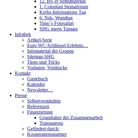
12. BS´er Selbsthilfetag
1. Coloplast Stomaforum
Krebs-Informations Tag
6. Nds- Wundtag
Timo´s Fotosafari
SHG meets Tamara
Infothek
Artikel-Serie
Euro WC-Schlüssel-Erlebnis…
Infomaterial der Gruppe
Sitemap-SHG
Tipps und Tricks
Vorlagen, Vordrucke
Kontakt
Gästebuch
Kalender
Newsletter…
Presse
Selbstverständnis
Referenzen
Finanzierung
Grundsätze der Zusammenarbeit
Transparenz
Gefördert durch:
Kooperationspartner