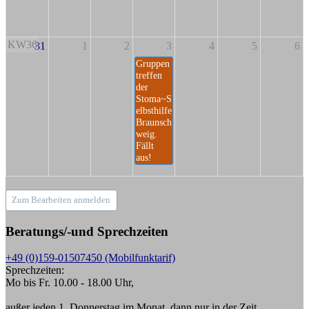
KW36
31
1
2
3
4
5
6
Gruppen
treffen
der
Stoma~S
elbsthilfe
Braunsch
weig.
Fällt
aus!
Zum Bearbeiten anmelden
Beratungs/-und Sprechzeiten
+49 (0)159-01507450 (Mobilfunktarif)
Sprechzeiten:
Mo bis Fr. 10.00 - 18.00 Uhr,
außer jeden 1. Donnerstag im Monat, dann nur in der Zeit