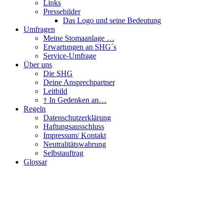
Links
Pressebilder
Das Logo und seine Bedeutung
Umfragen
Meine Stomaanlage …
Erwartungen an SHG´s
Service-Umfrage
Über uns
Die SHG
Deine Ansprechpartner
Leitbild
† In Gedenken an…
Regeln
Datenschutzerklärung
Haftungsausschluss
Impressum/ Kontakt
Neutralitätswahrung
Selbstauftrag
Glossar