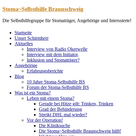
Zum
Stoma~Selbsthilfe Braunschweig
Inhalt
springen
Die Selbsthilfegruppe für Stomaträger, Angehörige und Interssierte!
Startseite
Unser Schirmherr
Aktuelles
Interview von Radio Okerwelle
Interview mit dem Initiator,
Inklusion und Stomaträger?
Angehörige
Erfahrungsberichte
Blog
10 Jahre Stoma-Selbsthilfe BS
Forum der Stoma-Selbsthilfe BS
Was ist ein Stoma?
Leben mit einem Stoma?
Gerade bei Hitze gilt: Trinken, Trinken
Grad der Behinderung
Streikt DHL mal wieder?
Vor der Operation!
Die Kliniksuche
Die Stoma~Selbsthilfe Braunschweig hilft!