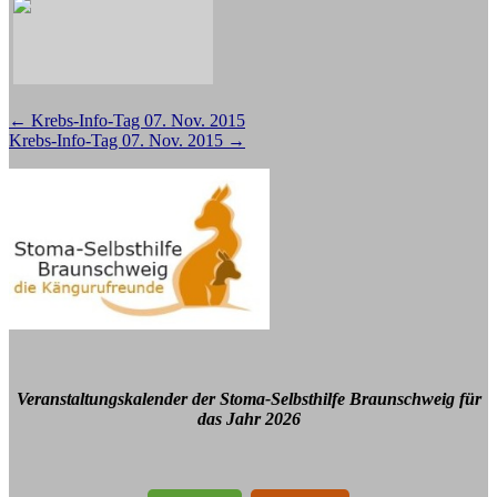
Beitragsnavigation
←
Krebs-Info-Tag 07. Nov. 2015
Krebs-Info-Tag 07. Nov. 2015
→
Veranstaltungskalender der Stoma-Selbsthilfe Braunschweig für
das Jahr 2026