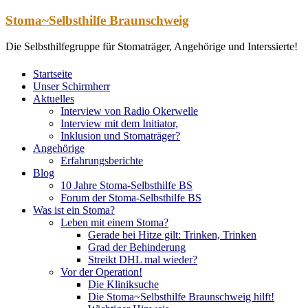
Zum
Stoma~Selbsthilfe Braunschweig
Inhalt
springen
Die Selbsthilfegruppe für Stomaträger, Angehörige und Interssierte!
Startseite
Unser Schirmherr
Aktuelles
Interview von Radio Okerwelle
Interview mit dem Initiator,
Inklusion und Stomaträger?
Angehörige
Erfahrungsberichte
Blog
10 Jahre Stoma-Selbsthilfe BS
Forum der Stoma-Selbsthilfe BS
Was ist ein Stoma?
Leben mit einem Stoma?
Gerade bei Hitze gilt: Trinken, Trinken
Grad der Behinderung
Streikt DHL mal wieder?
Vor der Operation!
Die Kliniksuche
Die Stoma~Selbsthilfe Braunschweig hilft!