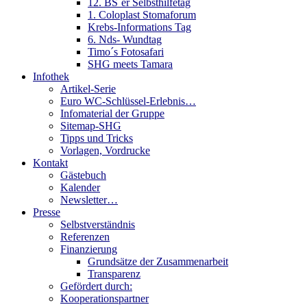
12. BS´er Selbsthilfetag
1. Coloplast Stomaforum
Krebs-Informations Tag
6. Nds- Wundtag
Timo´s Fotosafari
SHG meets Tamara
Infothek
Artikel-Serie
Euro WC-Schlüssel-Erlebnis…
Infomaterial der Gruppe
Sitemap-SHG
Tipps und Tricks
Vorlagen, Vordrucke
Kontakt
Gästebuch
Kalender
Newsletter…
Presse
Selbstverständnis
Referenzen
Finanzierung
Grundsätze der Zusammenarbeit
Transparenz
Gefördert durch:
Kooperationspartner