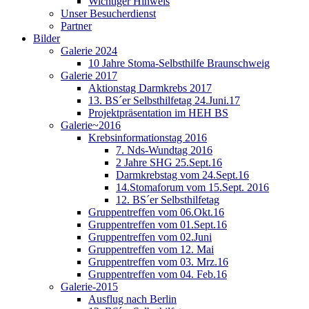
Wichtiger Hinweis
Unser Besucherdienst
Partner
Bilder
Galerie 2024
10 Jahre Stoma-Selbsthilfe Braunschweig
Galerie 2017
Aktionstag Darmkrebs 2017
13. BS´er Selbsthilfetag 24.Juni.17
Projektpräsentation im HEH BS
Galerie~2016
Krebsinformationstag 2016
7. Nds-Wundtag 2016
2 Jahre SHG 25.Sept.16
Darmkrebstag vom 24.Sept.16
14.Stomaforum vom 15.Sept. 2016
12. BS´er Selbsthilfetag
Gruppentreffen vom 06.Okt.16
Gruppentreffen vom 01.Sept.16
Gruppentreffen vom 02.Juni
Gruppentreffen vom 12. Mai
Gruppentreffen vom 03. Mrz.16
Gruppentreffen vom 04. Feb.16
Galerie-2015
Ausflug nach Berlin