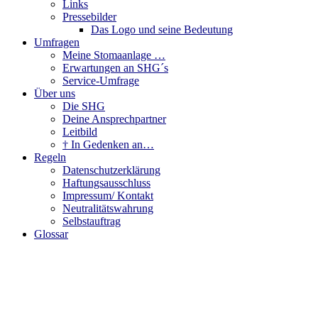
Links
Pressebilder
Das Logo und seine Bedeutung
Umfragen
Meine Stomaanlage …
Erwartungen an SHG´s
Service-Umfrage
Über uns
Die SHG
Deine Ansprechpartner
Leitbild
† In Gedenken an…
Regeln
Datenschutzerklärung
Haftungsausschluss
Impressum/ Kontakt
Neutralitätswahrung
Selbstauftrag
Glossar