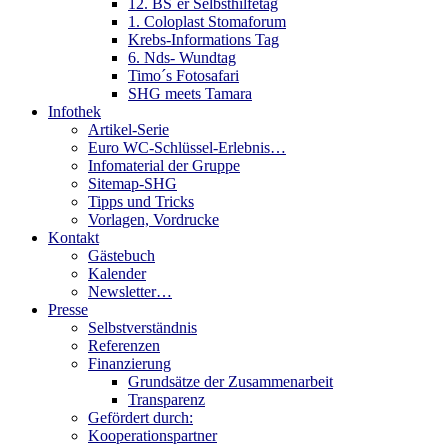
12. BS´er Selbsthilfetag
1. Coloplast Stomaforum
Krebs-Informations Tag
6. Nds- Wundtag
Timo´s Fotosafari
SHG meets Tamara
Infothek
Artikel-Serie
Euro WC-Schlüssel-Erlebnis…
Infomaterial der Gruppe
Sitemap-SHG
Tipps und Tricks
Vorlagen, Vordrucke
Kontakt
Gästebuch
Kalender
Newsletter…
Presse
Selbstverständnis
Referenzen
Finanzierung
Grundsätze der Zusammenarbeit
Transparenz
Gefördert durch:
Kooperationspartner