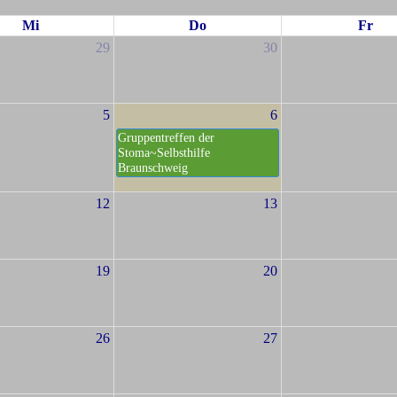
Mi
Do
Fr
29
30
5
6
Gruppentreffen der
Stoma~Selbsthilfe
Braunschweig
12
13
19
20
26
27