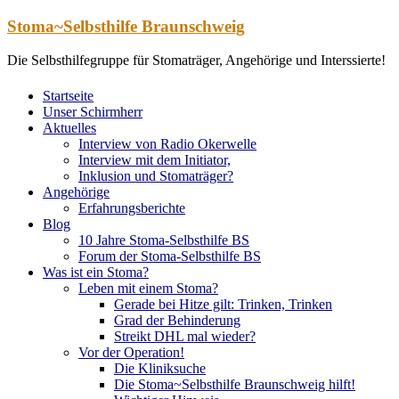
Zum
Stoma~Selbsthilfe Braunschweig
Inhalt
springen
Die Selbsthilfegruppe für Stomaträger, Angehörige und Interssierte!
Startseite
Unser Schirmherr
Aktuelles
Interview von Radio Okerwelle
Interview mit dem Initiator,
Inklusion und Stomaträger?
Angehörige
Erfahrungsberichte
Blog
10 Jahre Stoma-Selbsthilfe BS
Forum der Stoma-Selbsthilfe BS
Was ist ein Stoma?
Leben mit einem Stoma?
Gerade bei Hitze gilt: Trinken, Trinken
Grad der Behinderung
Streikt DHL mal wieder?
Vor der Operation!
Die Kliniksuche
Die Stoma~Selbsthilfe Braunschweig hilft!