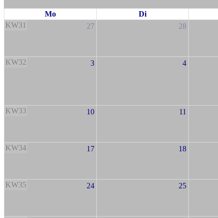
Mo
Di
KW31
27
28
KW32
3
4
KW33
10
11
KW34
17
18
KW35
24
25