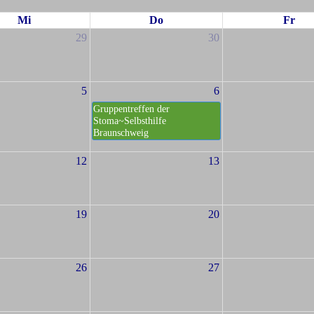
Mi
Do
Fr
29
30
5
6
Gruppentreffen der
Stoma~Selbsthilfe
Braunschweig
12
13
19
20
26
27