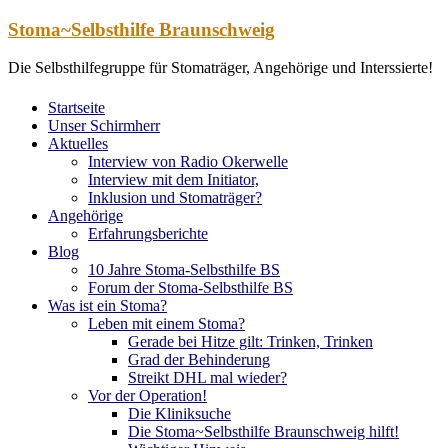
Zum
Stoma~Selbsthilfe Braunschweig
Inhalt
springen
Die Selbsthilfegruppe für Stomaträger, Angehörige und Interssierte!
Startseite
Unser Schirmherr
Aktuelles
Interview von Radio Okerwelle
Interview mit dem Initiator,
Inklusion und Stomaträger?
Angehörige
Erfahrungsberichte
Blog
10 Jahre Stoma-Selbsthilfe BS
Forum der Stoma-Selbsthilfe BS
Was ist ein Stoma?
Leben mit einem Stoma?
Gerade bei Hitze gilt: Trinken, Trinken
Grad der Behinderung
Streikt DHL mal wieder?
Vor der Operation!
Die Kliniksuche
Die Stoma~Selbsthilfe Braunschweig hilft!