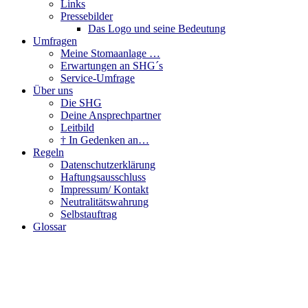
Links
Pressebilder
Das Logo und seine Bedeutung
Umfragen
Meine Stomaanlage …
Erwartungen an SHG´s
Service-Umfrage
Über uns
Die SHG
Deine Ansprechpartner
Leitbild
† In Gedenken an…
Regeln
Datenschutzerklärung
Haftungsausschluss
Impressum/ Kontakt
Neutralitätswahrung
Selbstauftrag
Glossar