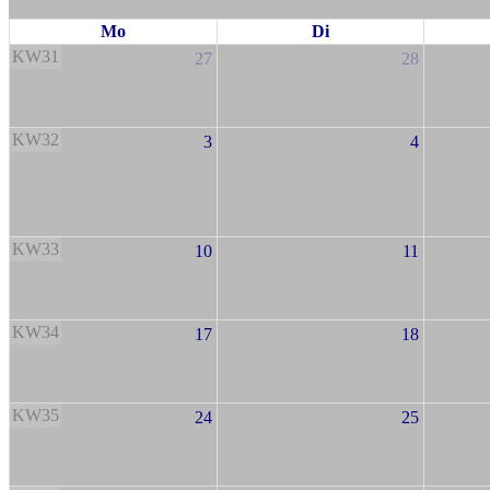
Mo
Di
KW31
27
28
KW32
3
4
KW33
10
11
KW34
17
18
KW35
24
25