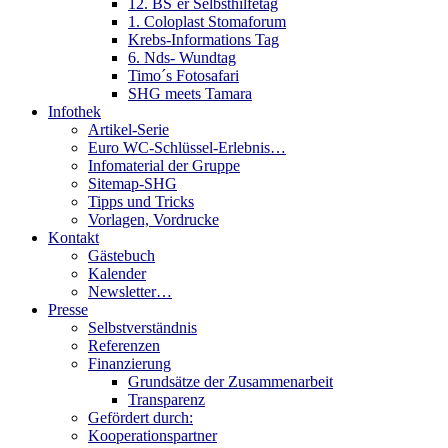
12. BS´er Selbsthilfetag
1. Coloplast Stomaforum
Krebs-Informations Tag
6. Nds- Wundtag
Timo´s Fotosafari
SHG meets Tamara
Infothek
Artikel-Serie
Euro WC-Schlüssel-Erlebnis…
Infomaterial der Gruppe
Sitemap-SHG
Tipps und Tricks
Vorlagen, Vordrucke
Kontakt
Gästebuch
Kalender
Newsletter…
Presse
Selbstverständnis
Referenzen
Finanzierung
Grundsätze der Zusammenarbeit
Transparenz
Gefördert durch:
Kooperationspartner