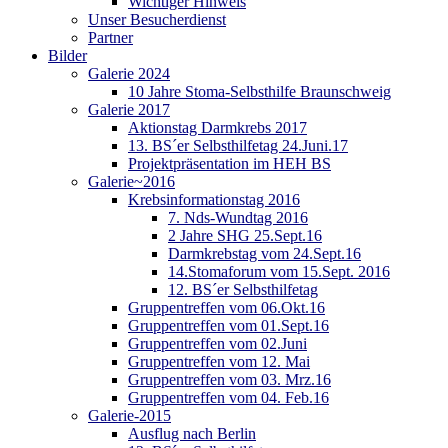
Wichtiger Hinweis
Unser Besucherdienst
Partner
Bilder
Galerie 2024
10 Jahre Stoma-Selbsthilfe Braunschweig
Galerie 2017
Aktionstag Darmkrebs 2017
13. BS´er Selbsthilfetag 24.Juni.17
Projektpräsentation im HEH BS
Galerie~2016
Krebsinformationstag 2016
7. Nds-Wundtag 2016
2 Jahre SHG 25.Sept.16
Darmkrebstag vom 24.Sept.16
14.Stomaforum vom 15.Sept. 2016
12. BS´er Selbsthilfetag
Gruppentreffen vom 06.Okt.16
Gruppentreffen vom 01.Sept.16
Gruppentreffen vom 02.Juni
Gruppentreffen vom 12. Mai
Gruppentreffen vom 03. Mrz.16
Gruppentreffen vom 04. Feb.16
Galerie-2015
Ausflug nach Berlin