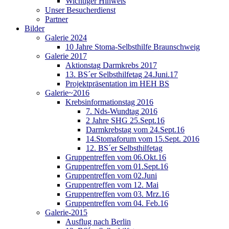
Wichtiger Hinweis
Unser Besucherdienst
Partner
Bilder
Galerie 2024
10 Jahre Stoma-Selbsthilfe Braunschweig
Galerie 2017
Aktionstag Darmkrebs 2017
13. BS´er Selbsthilfetag 24.Juni.17
Projektpräsentation im HEH BS
Galerie~2016
Krebsinformationstag 2016
7. Nds-Wundtag 2016
2 Jahre SHG 25.Sept.16
Darmkrebstag vom 24.Sept.16
14.Stomaforum vom 15.Sept. 2016
12. BS´er Selbsthilfetag
Gruppentreffen vom 06.Okt.16
Gruppentreffen vom 01.Sept.16
Gruppentreffen vom 02.Juni
Gruppentreffen vom 12. Mai
Gruppentreffen vom 03. Mrz.16
Gruppentreffen vom 04. Feb.16
Galerie-2015
Ausflug nach Berlin