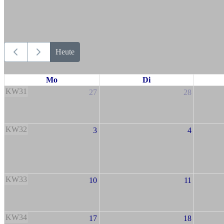
Heute
Mo
Di
KW31
27
28
KW32
3
4
KW33
10
11
KW34
17
18