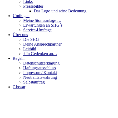
Links
Pressebilder
Das Logo und seine Bedeutung
Umfragen
Meine Stomaanlage …
Erwartungen an SHG´s
Service-Umfrage
Über uns
Die SHG
Deine Ansprechpartner
Leitbild
† In Gedenken an…
Regeln
Datenschutzerklärung
Haftungsausschluss
Impressum/ Kontakt
Neutralitätswahrung
Selbstauftrag
Glossar