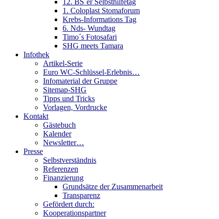
12. BS´er Selbsthilfetag
1. Coloplast Stomaforum
Krebs-Informations Tag
6. Nds- Wundtag
Timo´s Fotosafari
SHG meets Tamara
Infothek
Artikel-Serie
Euro WC-Schlüssel-Erlebnis…
Infomaterial der Gruppe
Sitemap-SHG
Tipps und Tricks
Vorlagen, Vordrucke
Kontakt
Gästebuch
Kalender
Newsletter…
Presse
Selbstverständnis
Referenzen
Finanzierung
Grundsätze der Zusammenarbeit
Transparenz
Gefördert durch:
Kooperationspartner