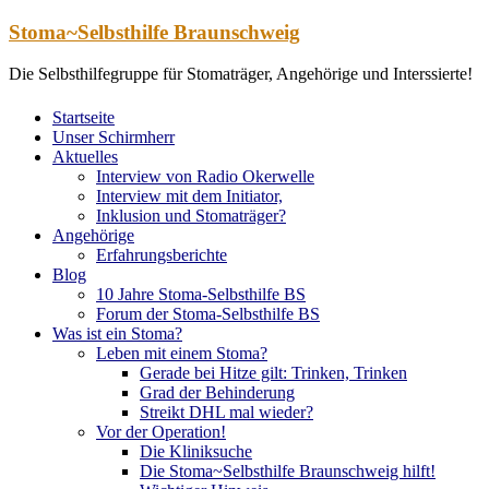
Zum
Stoma~Selbsthilfe Braunschweig
Inhalt
springen
Die Selbsthilfegruppe für Stomaträger, Angehörige und Interssierte!
Startseite
Unser Schirmherr
Aktuelles
Interview von Radio Okerwelle
Interview mit dem Initiator,
Inklusion und Stomaträger?
Angehörige
Erfahrungsberichte
Blog
10 Jahre Stoma-Selbsthilfe BS
Forum der Stoma-Selbsthilfe BS
Was ist ein Stoma?
Leben mit einem Stoma?
Gerade bei Hitze gilt: Trinken, Trinken
Grad der Behinderung
Streikt DHL mal wieder?
Vor der Operation!
Die Kliniksuche
Die Stoma~Selbsthilfe Braunschweig hilft!