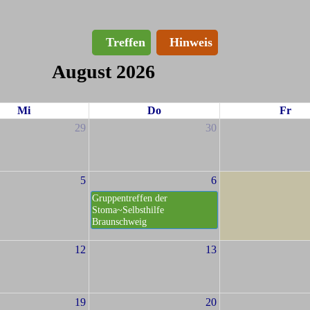
Treffen
Hinweis
August 2026
Mi
Do
Fr
29
30
5
6
Gruppentreffen der
Stoma~Selbsthilfe
Braunschweig
12
13
19
20