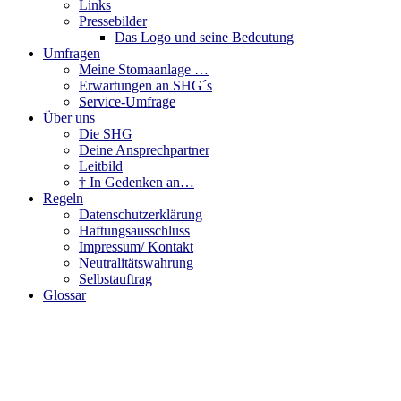
Links
Pressebilder
Das Logo und seine Bedeutung
Umfragen
Meine Stomaanlage …
Erwartungen an SHG´s
Service-Umfrage
Über uns
Die SHG
Deine Ansprechpartner
Leitbild
† In Gedenken an…
Regeln
Datenschutzerklärung
Haftungsausschluss
Impressum/ Kontakt
Neutralitätswahrung
Selbstauftrag
Glossar