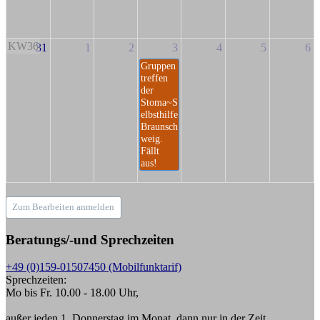
KW36
31
1
2
3
4
5
6
Gruppen
treffen
der
Stoma~S
elbsthilfe
Braunsch
weig.
Fällt
aus!
Zum Bearbeiten anmelden
Beratungs/-und Sprechzeiten
+49 (0)159-01507450 (Mobilfunktarif)
Sprechzeiten:
Mo bis Fr. 10.00 - 18.00 Uhr,
außer jeden 1. Donnerstag im Monat, dann nur in der Zeit