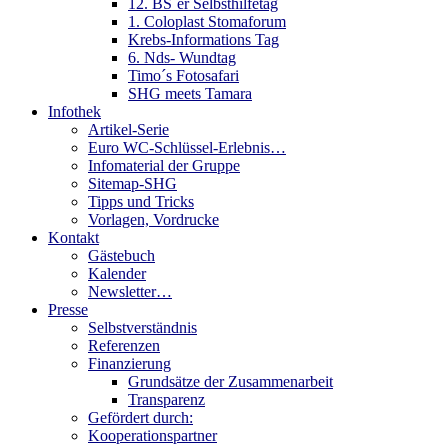
12. BS´er Selbsthilfetag
1. Coloplast Stomaforum
Krebs-Informations Tag
6. Nds- Wundtag
Timo´s Fotosafari
SHG meets Tamara
Infothek
Artikel-Serie
Euro WC-Schlüssel-Erlebnis…
Infomaterial der Gruppe
Sitemap-SHG
Tipps und Tricks
Vorlagen, Vordrucke
Kontakt
Gästebuch
Kalender
Newsletter…
Presse
Selbstverständnis
Referenzen
Finanzierung
Grundsätze der Zusammenarbeit
Transparenz
Gefördert durch:
Kooperationspartner