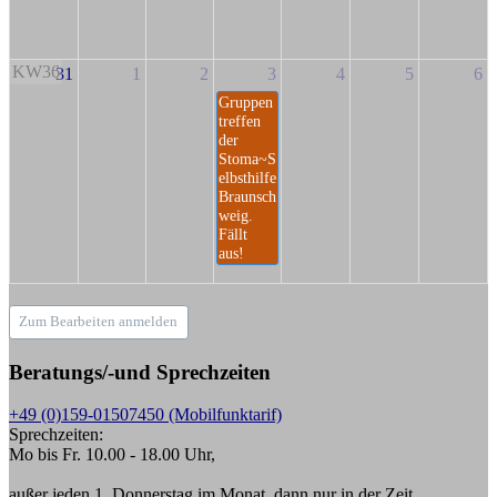
KW36
31
1
2
3
4
5
6
Gruppen
treffen
der
Stoma~S
elbsthilfe
Braunsch
weig.
Fällt
aus!
Zum Bearbeiten anmelden
Beratungs/-und Sprechzeiten
+49 (0)159-01507450 (Mobilfunktarif)
Sprechzeiten:
Mo bis Fr. 10.00 - 18.00 Uhr,
außer jeden 1. Donnerstag im Monat, dann nur in der Zeit