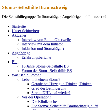
Zum
Stoma~Selbsthilfe Braunschweig
Inhalt
springen
Die Selbsthilfegruppe für Stomaträger, Angehörige und Interssierte!
Startseite
Unser Schirmherr
Aktuelles
Interview von Radio Okerwelle
Interview mit dem Initiator,
Inklusion und Stomaträger?
Angehörige
Erfahrungsberichte
Blog
10 Jahre Stoma-Selbsthilfe BS
Forum der Stoma-Selbsthilfe BS
Was ist ein Stoma?
Leben mit einem Stoma?
Gerade bei Hitze gilt: Trinken, Trinken
Grad der Behinderung
Streikt DHL mal wieder?
Vor der Operation!
Die Kliniksuche
Die Stoma~Selbsthilfe Braunschweig hilft!