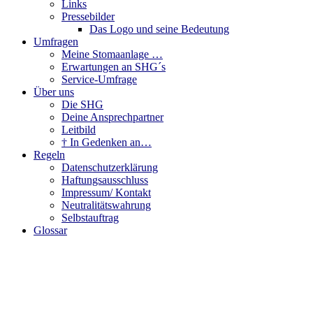
Links
Pressebilder
Das Logo und seine Bedeutung
Umfragen
Meine Stomaanlage …
Erwartungen an SHG´s
Service-Umfrage
Über uns
Die SHG
Deine Ansprechpartner
Leitbild
† In Gedenken an…
Regeln
Datenschutzerklärung
Haftungsausschluss
Impressum/ Kontakt
Neutralitätswahrung
Selbstauftrag
Glossar