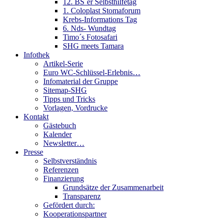
12. BS´er Selbsthilfetag
1. Coloplast Stomaforum
Krebs-Informations Tag
6. Nds- Wundtag
Timo´s Fotosafari
SHG meets Tamara
Infothek
Artikel-Serie
Euro WC-Schlüssel-Erlebnis…
Infomaterial der Gruppe
Sitemap-SHG
Tipps und Tricks
Vorlagen, Vordrucke
Kontakt
Gästebuch
Kalender
Newsletter…
Presse
Selbstverständnis
Referenzen
Finanzierung
Grundsätze der Zusammenarbeit
Transparenz
Gefördert durch:
Kooperationspartner