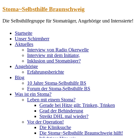
Zum
Stoma~Selbsthilfe Braunschweig
Inhalt
springen
Die Selbsthilfegruppe für Stomaträger, Angehörige und Interssierte!
Startseite
Unser Schirmherr
Aktuelles
Interview von Radio Okerwelle
Interview mit dem Initiator,
Inklusion und Stomaträger?
Angehörige
Erfahrungsberichte
Blog
10 Jahre Stoma-Selbsthilfe BS
Forum der Stoma-Selbsthilfe BS
Was ist ein Stoma?
Leben mit einem Stoma?
Gerade bei Hitze gilt: Trinken, Trinken
Grad der Behinderung
Streikt DHL mal wieder?
Vor der Operation!
Die Kliniksuche
Die Stoma~Selbsthilfe Braunschweig hilft!