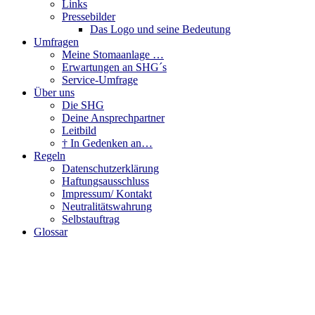
Links
Pressebilder
Das Logo und seine Bedeutung
Umfragen
Meine Stomaanlage …
Erwartungen an SHG´s
Service-Umfrage
Über uns
Die SHG
Deine Ansprechpartner
Leitbild
† In Gedenken an…
Regeln
Datenschutzerklärung
Haftungsausschluss
Impressum/ Kontakt
Neutralitätswahrung
Selbstauftrag
Glossar