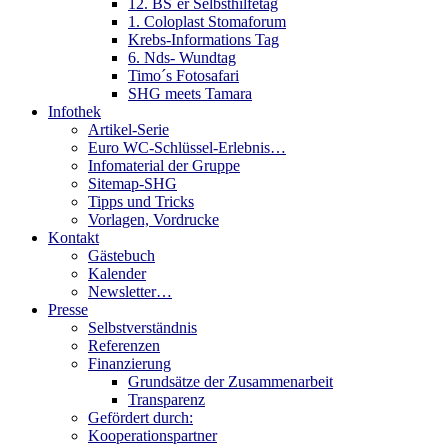
12. BS´er Selbsthilfetag
1. Coloplast Stomaforum
Krebs-Informations Tag
6. Nds- Wundtag
Timo´s Fotosafari
SHG meets Tamara
Infothek
Artikel-Serie
Euro WC-Schlüssel-Erlebnis…
Infomaterial der Gruppe
Sitemap-SHG
Tipps und Tricks
Vorlagen, Vordrucke
Kontakt
Gästebuch
Kalender
Newsletter…
Presse
Selbstverständnis
Referenzen
Finanzierung
Grundsätze der Zusammenarbeit
Transparenz
Gefördert durch:
Kooperationspartner