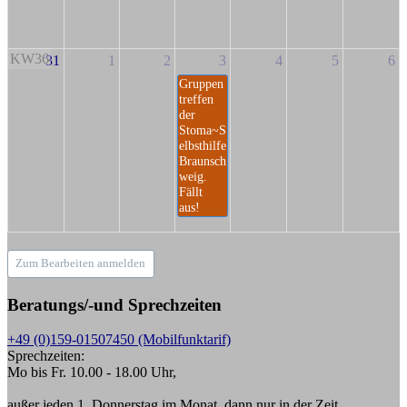
KW36
31
1
2
3
4
5
6
Gruppen
treffen
der
Stoma~S
elbsthilfe
Braunsch
weig.
Fällt
aus!
Zum Bearbeiten anmelden
Beratungs/-und Sprechzeiten
+49 (0)159-01507450 (Mobilfunktarif)
Sprechzeiten:
Mo bis Fr. 10.00 - 18.00 Uhr,
außer jeden 1. Donnerstag im Monat, dann nur in der Zeit