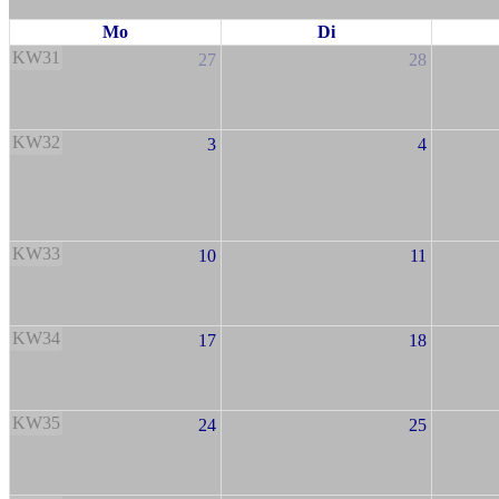
Mo
Di
KW31
27
28
KW32
3
4
KW33
10
11
KW34
17
18
KW35
24
25