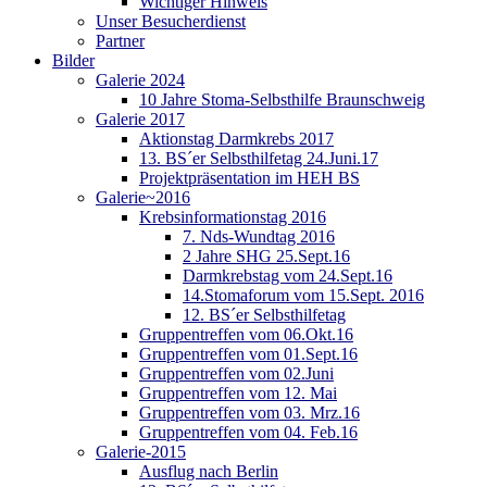
Wichtiger Hinweis
Unser Besucherdienst
Partner
Bilder
Galerie 2024
10 Jahre Stoma-Selbsthilfe Braunschweig
Galerie 2017
Aktionstag Darmkrebs 2017
13. BS´er Selbsthilfetag 24.Juni.17
Projektpräsentation im HEH BS
Galerie~2016
Krebsinformationstag 2016
7. Nds-Wundtag 2016
2 Jahre SHG 25.Sept.16
Darmkrebstag vom 24.Sept.16
14.Stomaforum vom 15.Sept. 2016
12. BS´er Selbsthilfetag
Gruppentreffen vom 06.Okt.16
Gruppentreffen vom 01.Sept.16
Gruppentreffen vom 02.Juni
Gruppentreffen vom 12. Mai
Gruppentreffen vom 03. Mrz.16
Gruppentreffen vom 04. Feb.16
Galerie-2015
Ausflug nach Berlin