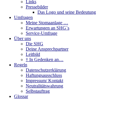
Links
Pressebilder
Das Logo und seine Bedeutung
Umfragen
Meine Stomaanlage …
Erwartungen an SHG´s
Service-Umfrage
Über uns
Die SHG
Deine Ansprechpartner
Leitbild
† In Gedenken an…
Regeln
Datenschutzerklärung
Haftungsausschluss
Impressum/ Kontakt
Neutralitätswahrung
Selbstauftrag
Glossar