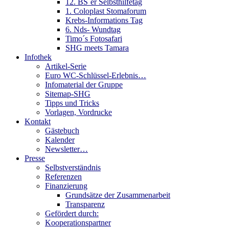
12. BS´er Selbsthilfetag
1. Coloplast Stomaforum
Krebs-Informations Tag
6. Nds- Wundtag
Timo´s Fotosafari
SHG meets Tamara
Infothek
Artikel-Serie
Euro WC-Schlüssel-Erlebnis…
Infomaterial der Gruppe
Sitemap-SHG
Tipps und Tricks
Vorlagen, Vordrucke
Kontakt
Gästebuch
Kalender
Newsletter…
Presse
Selbstverständnis
Referenzen
Finanzierung
Grundsätze der Zusammenarbeit
Transparenz
Gefördert durch:
Kooperationspartner