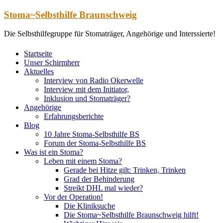
Zum
Stoma~Selbsthilfe Braunschweig
Inhalt
springen
Die Selbsthilfegruppe für Stomaträger, Angehörige und Interssierte!
Startseite
Unser Schirmherr
Aktuelles
Interview von Radio Okerwelle
Interview mit dem Initiator,
Inklusion und Stomaträger?
Angehörige
Erfahrungsberichte
Blog
10 Jahre Stoma-Selbsthilfe BS
Forum der Stoma-Selbsthilfe BS
Was ist ein Stoma?
Leben mit einem Stoma?
Gerade bei Hitze gilt: Trinken, Trinken
Grad der Behinderung
Streikt DHL mal wieder?
Vor der Operation!
Die Kliniksuche
Die Stoma~Selbsthilfe Braunschweig hilft!