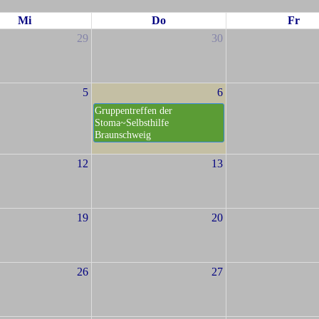
Mi
Do
Fr
29
30
5
6
Gruppentreffen der
Stoma~Selbsthilfe
Braunschweig
12
13
19
20
26
27