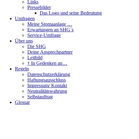
Links
Pressebilder
Das Logo und seine Bedeutung
Umfragen
Meine Stomaanlage …
Erwartungen an SHG´s
Service-Umfrage
Über uns
Die SHG
Deine Ansprechpartner
Leitbild
† In Gedenken an…
Regeln
Datenschutzerklärung
Haftungsausschluss
Impressum/ Kontakt
Neutralitätswahrung
Selbstauftrag
Glossar