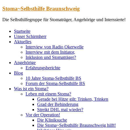
Zum
Stoma~Selbsthilfe Braunschweig
Inhalt
springen
Die Selbsthilfegruppe für Stomaträger, Angehörige und Interssierte!
Startseite
Unser Schirmherr
Aktuelles
Interview von Radio Okerwelle
Interview mit dem Initiator,
Inklusion und Stomaträger?
Angehörige
Erfahrungsberichte
Blog
10 Jahre Stoma-Selbsthilfe BS
Forum der Stoma-Selbsthilfe BS
Was ist ein Stoma?
Leben mit einem Stoma?
Gerade bei Hitze gilt: Trinken, Trinken
Grad der Behinderung
Streikt DHL mal wieder?
Vor der Operation!
Die Kliniksuche
Die Stoma~Selbsthilfe Braunschweig hilft!