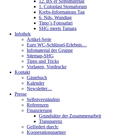
12. BS´er Selbsthilfetag
1. Coloplast Stomaforum
Krebs-Informations Tag
6. Nds- Wundtag
Timo´s Fotosafari
SHG meets Tamara
Infothek
Artikel-Serie
Euro WC-Schlüssel-Erlebnis…
Infomaterial der Gruppe
Sitemap-SHG
Tipps und Tricks
Vorlagen, Vordrucke
Kontakt
Gästebuch
Kalender
Newsletter…
Presse
Selbstverständnis
Referenzen
Finanzierung
Grundsätze der Zusammenarbeit
Transparenz
Gefördert durch:
Kooperationspartner