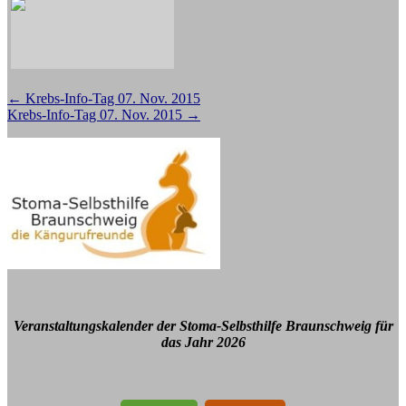
Beitragsnavigation
←
Krebs-Info-Tag 07. Nov. 2015
Krebs-Info-Tag 07. Nov. 2015
→
Veranstaltungskalender der Stoma-Selbsthilfe Braunschweig für
das Jahr 2026