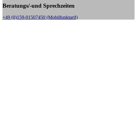
Beratungs/-und Sprechzeiten
+49 (0)159-01507450 (Mobilfunktarif)
Sprechzeiten:
Mo bis Fr. 10.00 - 18.00 Uhr,
außer jeden 1. Donnerstag im Monat, dann nur in der Zeit
von 10.00 – 14.00 Uhr
E-Mail:
kontakt@stoma-selbsthilfe-bs.de, Web: www.stoma-selbsthilfe-bs.de
Aktuelle Beiträge
10 Jahre Stoma-Selbsthilfe Braunschweig die
Kängurufreunde
8. Mai 2024
SHG Gruppentreffen Update
29. Juni 2020
Taschenkontrollen bei Veranstaltungen – die Kritik reißt nicht
ab
4. März 2018
Projektpräsentation der Pflegeschule am HEH in BS
23. Juni
2017