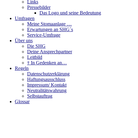
Links
Pressebilder
Das Logo und seine Bedeutung
Umfragen
Meine Stomaanlage …
Erwartungen an SHG´s
Service-Umfrage
Über uns
Die SHG
Deine Ansprechpartner
Leitbild
† In Gedenken an…
Regeln
Datenschutzerklärung
Haftungsausschluss
Impressum/ Kontakt
Neutralitätswahrung
Selbstauftrag
Glossar