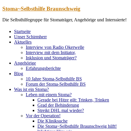
Zum
Stoma~Selbsthilfe Braunschweig
Inhalt
springen
Die Selbsthilfegruppe für Stomaträger, Angehörige und Interssierte!
Startseite
Unser Schirmherr
Aktuelles
Interview von Radio Okerwelle
Interview mit dem Initiator,
Inklusion und Stomaträger?
Angehörige
Erfahrungsberichte
Blog
10 Jahre Stoma-Selbsthilfe BS
Forum der Stoma-Selbsthilfe BS
Was ist ein Stoma?
Leben mit einem Stoma?
Gerade bei Hitze gilt: Trinken, Trinken
Grad der Behinderung
Streikt DHL mal wieder?
Vor der Operation!
Die Kliniksuche
Die Stoma~Selbsthilfe Braunschweig hilft!