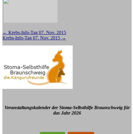
Beitragsnavigation
←
Krebs-Info-Tag 07. Nov. 2015
Krebs-Info-Tag 07. Nov. 2015
→
Veranstaltungskalender der Stoma-Selbsthilfe Braunschweig für
das Jahr 2026