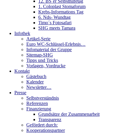
12. BS´er Selbsthilfetag
1. Coloplast Stomaforum
Krebs-Informations Tag
6. Nds- Wundtag
Timo´s Fotosafari
SHG meets Tamara
Infothek
Artikel-Serie
Euro WC-Schlüssel-Erlebnis…
Infomaterial der Gruppe
Sitemap-SHG
Tipps und Tricks
Vorlagen, Vordrucke
Kontakt
Gästebuch
Kalender
Newsletter…
Presse
Selbstverständnis
Referenzen
Finanzierung
Grundsätze der Zusammenarbeit
Transparenz
Gefördert durch:
Kooperationspartner