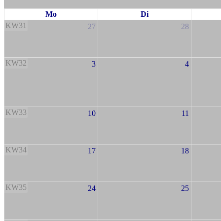
Mo
Di
KW31
27
28
KW32
3
4
KW33
10
11
KW34
17
18
KW35
24
25