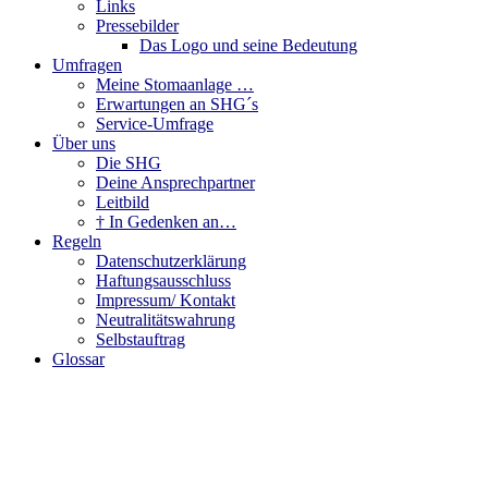
Links
Pressebilder
Das Logo und seine Bedeutung
Umfragen
Meine Stomaanlage …
Erwartungen an SHG´s
Service-Umfrage
Über uns
Die SHG
Deine Ansprechpartner
Leitbild
† In Gedenken an…
Regeln
Datenschutzerklärung
Haftungsausschluss
Impressum/ Kontakt
Neutralitätswahrung
Selbstauftrag
Glossar