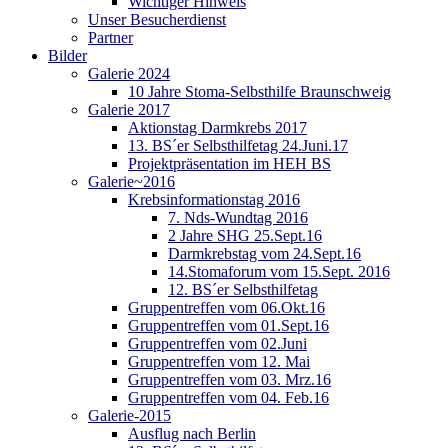
Wichtiger Hinweis
Unser Besucherdienst
Partner
Bilder
Galerie 2024
10 Jahre Stoma-Selbsthilfe Braunschweig
Galerie 2017
Aktionstag Darmkrebs 2017
13. BS´er Selbsthilfetag 24.Juni.17
Projektpräsentation im HEH BS
Galerie~2016
Krebsinformationstag 2016
7. Nds-Wundtag 2016
2 Jahre SHG 25.Sept.16
Darmkrebstag vom 24.Sept.16
14.Stomaforum vom 15.Sept. 2016
12. BS´er Selbsthilfetag
Gruppentreffen vom 06.Okt.16
Gruppentreffen vom 01.Sept.16
Gruppentreffen vom 02.Juni
Gruppentreffen vom 12. Mai
Gruppentreffen vom 03. Mrz.16
Gruppentreffen vom 04. Feb.16
Galerie-2015
Ausflug nach Berlin