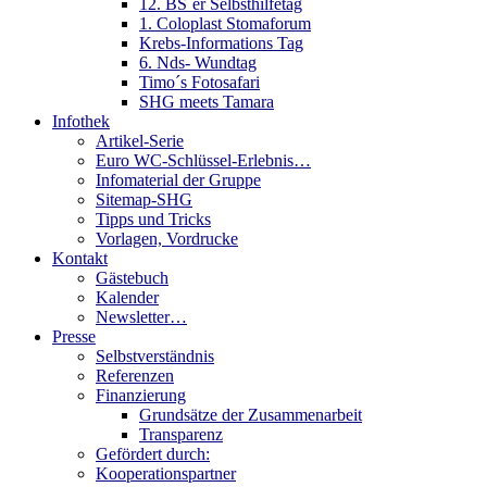
12. BS´er Selbsthilfetag
1. Coloplast Stomaforum
Krebs-Informations Tag
6. Nds- Wundtag
Timo´s Fotosafari
SHG meets Tamara
Infothek
Artikel-Serie
Euro WC-Schlüssel-Erlebnis…
Infomaterial der Gruppe
Sitemap-SHG
Tipps und Tricks
Vorlagen, Vordrucke
Kontakt
Gästebuch
Kalender
Newsletter…
Presse
Selbstverständnis
Referenzen
Finanzierung
Grundsätze der Zusammenarbeit
Transparenz
Gefördert durch:
Kooperationspartner