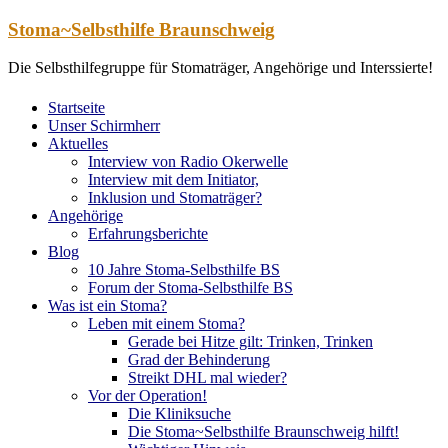
Zum
Stoma~Selbsthilfe Braunschweig
Inhalt
springen
Die Selbsthilfegruppe für Stomaträger, Angehörige und Interssierte!
Startseite
Unser Schirmherr
Aktuelles
Interview von Radio Okerwelle
Interview mit dem Initiator,
Inklusion und Stomaträger?
Angehörige
Erfahrungsberichte
Blog
10 Jahre Stoma-Selbsthilfe BS
Forum der Stoma-Selbsthilfe BS
Was ist ein Stoma?
Leben mit einem Stoma?
Gerade bei Hitze gilt: Trinken, Trinken
Grad der Behinderung
Streikt DHL mal wieder?
Vor der Operation!
Die Kliniksuche
Die Stoma~Selbsthilfe Braunschweig hilft!