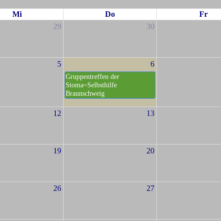
Mi
Do
Fr
29
30
5
6
Gruppentreffen der
Stoma~Selbsthilfe
Braunschweig
12
13
19
20
26
27