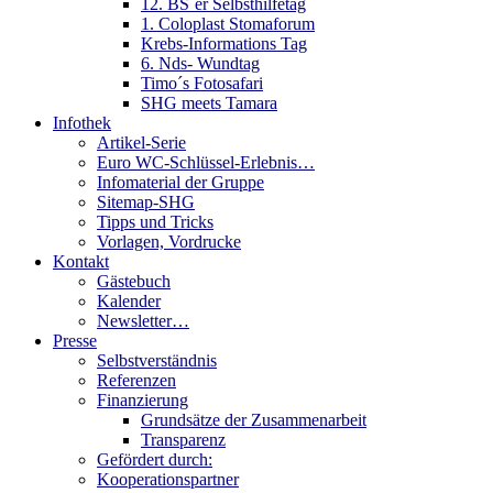
12. BS´er Selbsthilfetag
1. Coloplast Stomaforum
Krebs-Informations Tag
6. Nds- Wundtag
Timo´s Fotosafari
SHG meets Tamara
Infothek
Artikel-Serie
Euro WC-Schlüssel-Erlebnis…
Infomaterial der Gruppe
Sitemap-SHG
Tipps und Tricks
Vorlagen, Vordrucke
Kontakt
Gästebuch
Kalender
Newsletter…
Presse
Selbstverständnis
Referenzen
Finanzierung
Grundsätze der Zusammenarbeit
Transparenz
Gefördert durch:
Kooperationspartner