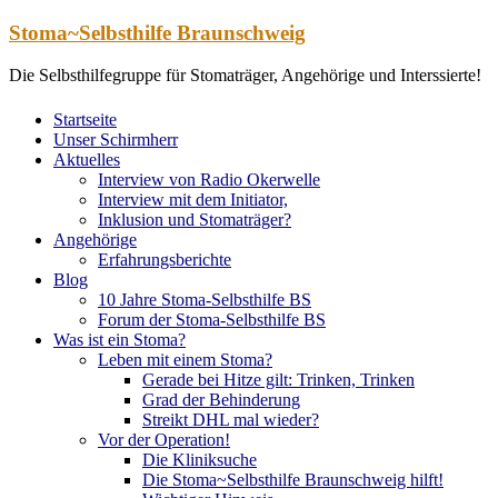
Zum
Stoma~Selbsthilfe Braunschweig
Inhalt
springen
Die Selbsthilfegruppe für Stomaträger, Angehörige und Interssierte!
Startseite
Unser Schirmherr
Aktuelles
Interview von Radio Okerwelle
Interview mit dem Initiator,
Inklusion und Stomaträger?
Angehörige
Erfahrungsberichte
Blog
10 Jahre Stoma-Selbsthilfe BS
Forum der Stoma-Selbsthilfe BS
Was ist ein Stoma?
Leben mit einem Stoma?
Gerade bei Hitze gilt: Trinken, Trinken
Grad der Behinderung
Streikt DHL mal wieder?
Vor der Operation!
Die Kliniksuche
Die Stoma~Selbsthilfe Braunschweig hilft!