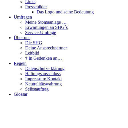
Links
Pressebilder
Das Logo und seine Bedeutung
Umfragen
Meine Stomaanlage …
Erwartungen an SHG´s
Service-Umfrage
Über uns
Die SHG
Deine Ansprechpartner
Leitbild
† In Gedenken an…
Regeln
Datenschutzerklärung
Haftungsausschluss
Impressum/ Kontakt
Neutralitätswahrung
Selbstauftrag
Glossar