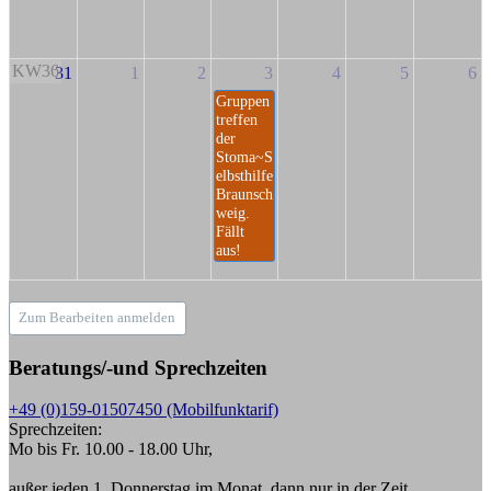
KW36
31
1
2
3
4
5
6
Gruppen
treffen
der
Stoma~S
elbsthilfe
Braunsch
weig.
Fällt
aus!
Zum Bearbeiten anmelden
Beratungs/-und Sprechzeiten
+49 (0)159-01507450 (Mobilfunktarif)
Sprechzeiten:
Mo bis Fr. 10.00 - 18.00 Uhr,
außer jeden 1. Donnerstag im Monat, dann nur in der Zeit