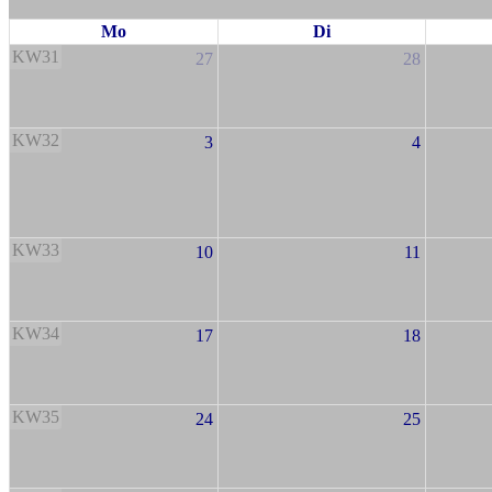
Mo
Di
KW31
27
28
KW32
3
4
KW33
10
11
KW34
17
18
KW35
24
25