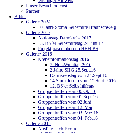
Wichtiger Hinweis
Unser Besucherdienst
Partner
Bilder
Galerie 2024
10 Jahre Stoma-Selbsthilfe Braunschweig
Galerie 2017
Aktionstag Darmkrebs 2017
13. BS´er Selbsthilfetag 24.Juni.17
Projektpräsentation im HEH BS
Galerie~2016
Krebsinformationstag 2016
7. Nds-Wundtag 2016
2 Jahre SHG 25.Sept.16
Darmkrebstag vom 24.Sept.16
14.Stomaforum vom 15.Sept. 2016
12. BS´er Selbsthilfetag
Gruppentreffen vom 06.Okt.16
Gruppentreffen vom 01.Sept.16
Gruppentreffen vom 02.Juni
Gruppentreffen vom 12. Mai
Gruppentreffen vom 03. Mrz.16
Gruppentreffen vom 04. Feb.16
Galerie-2015
Ausflug nach Berlin