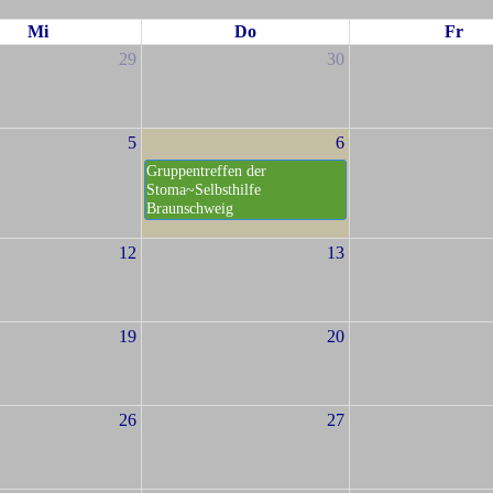
Mi
Do
Fr
29
30
5
6
Gruppentreffen der
Stoma~Selbsthilfe
Braunschweig
12
13
19
20
26
27