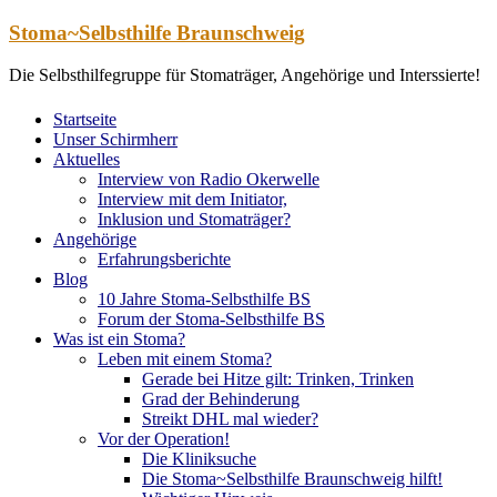
Zum
Stoma~Selbsthilfe Braunschweig
Inhalt
springen
Die Selbsthilfegruppe für Stomaträger, Angehörige und Interssierte!
Startseite
Unser Schirmherr
Aktuelles
Interview von Radio Okerwelle
Interview mit dem Initiator,
Inklusion und Stomaträger?
Angehörige
Erfahrungsberichte
Blog
10 Jahre Stoma-Selbsthilfe BS
Forum der Stoma-Selbsthilfe BS
Was ist ein Stoma?
Leben mit einem Stoma?
Gerade bei Hitze gilt: Trinken, Trinken
Grad der Behinderung
Streikt DHL mal wieder?
Vor der Operation!
Die Kliniksuche
Die Stoma~Selbsthilfe Braunschweig hilft!