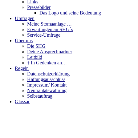
Links
Pressebilder
Das Logo und seine Bedeutung
Umfragen
Meine Stomaanlage …
Erwartungen an SHG´s
Service-Umfrage
Über uns
Die SHG
Deine Ansprechpartner
Leitbild
† In Gedenken an…
Regeln
Datenschutzerklärung
Haftungsausschluss
Impressum/ Kontakt
Neutralitätswahrung
Selbstauftrag
Glossar