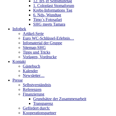
12. BS´er Selbsthilfetag
1. Coloplast Stomaforum
Krebs-Informations Tag
6. Nds- Wundtag
Timo´s Fotosafari
SHG meets Tamara
Infothek
Artikel-Serie
Euro WC-Schlüssel-Erlebnis…
Infomaterial der Gruppe
Sitemap-SHG
Tipps und Tricks
Vorlagen, Vordrucke
Kontakt
Gästebuch
Kalender
Newsletter…
Presse
Selbstverständnis
Referenzen
Finanzierung
Grundsätze der Zusammenarbeit
Transparenz
Gefördert durch:
Kooperationspartner