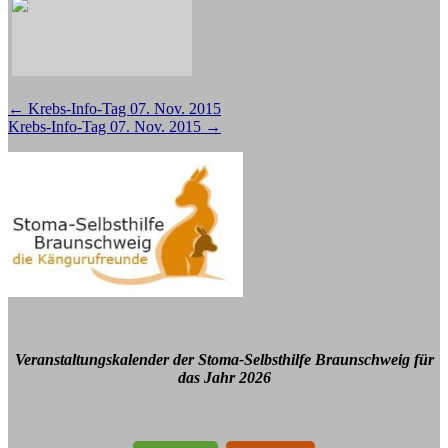
Beitragsnavigation
←
Krebs-Info-Tag 07. Nov. 2015
Krebs-Info-Tag 07. Nov. 2015
→
Veranstaltungskalender der Stoma-Selbsthilfe Braunschweig für
das Jahr 2026