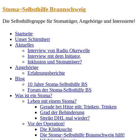
Zum
Stoma~Selbsthilfe Braunschweig
Inhalt
springen
Die Selbsthilfegruppe für Stomaträger, Angehörige und Interssierte!
Startseite
Unser Schirmherr
Aktuelles
Interview von Radio Okerwelle
Interview mit dem Initiator,
Inklusion und Stomaträger?
Angehörige
Erfahrungsberichte
Blog
10 Jahre Stoma-Selbsthilfe BS
Forum der Stoma-Selbsthilfe BS
Was ist ein Stoma?
Leben mit einem Stoma?
Gerade bei Hitze gilt: Trinken, Trinken
Grad der Behinderung
Streikt DHL mal wieder?
Vor der Operation!
Die Kliniksuche
Die Stoma~Selbsthilfe Braunschweig hilft!