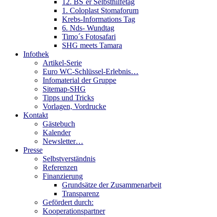
12. BS´er Selbsthilfetag
1. Coloplast Stomaforum
Krebs-Informations Tag
6. Nds- Wundtag
Timo´s Fotosafari
SHG meets Tamara
Infothek
Artikel-Serie
Euro WC-Schlüssel-Erlebnis…
Infomaterial der Gruppe
Sitemap-SHG
Tipps und Tricks
Vorlagen, Vordrucke
Kontakt
Gästebuch
Kalender
Newsletter…
Presse
Selbstverständnis
Referenzen
Finanzierung
Grundsätze der Zusammenarbeit
Transparenz
Gefördert durch:
Kooperationspartner