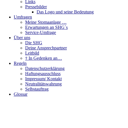
Links
Pressebilder
Das Logo und seine Bedeutung
Umfragen
Meine Stomaanlage …
Erwartungen an SHG´s
Service-Umfrage
Über uns
Die SHG
Deine Ansprechpartner
Leitbild
† In Gedenken an…
Regeln
Datenschutzerklärung
Haftungsausschluss
Impressum/ Kontakt
Neutralitätswahrung
Selbstauftrag
Glossar