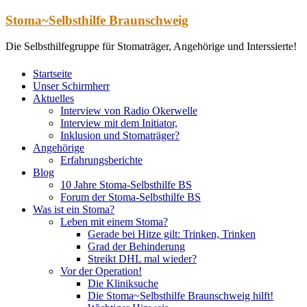
Zum
Stoma~Selbsthilfe Braunschweig
Inhalt
springen
Die Selbsthilfegruppe für Stomaträger, Angehörige und Interssierte!
Startseite
Unser Schirmherr
Aktuelles
Interview von Radio Okerwelle
Interview mit dem Initiator,
Inklusion und Stomaträger?
Angehörige
Erfahrungsberichte
Blog
10 Jahre Stoma-Selbsthilfe BS
Forum der Stoma-Selbsthilfe BS
Was ist ein Stoma?
Leben mit einem Stoma?
Gerade bei Hitze gilt: Trinken, Trinken
Grad der Behinderung
Streikt DHL mal wieder?
Vor der Operation!
Die Kliniksuche
Die Stoma~Selbsthilfe Braunschweig hilft!