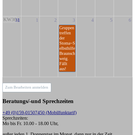
KW36
31
1
2
3
4
5
6
Gruppen
treffen
der
Stoma~S
elbsthilfe
Braunsch
weig.
Fällt
aus!
Zum Bearbeiten anmelden
Beratungs/-und Sprechzeiten
+49 (0)159-01507450 (Mobilfunktarif)
Sprechzeiten:
Mo bis Fr. 10.00 - 18.00 Uhr,
außer jeden 1. Donnerstag im Monat, dann nur in der Zeit