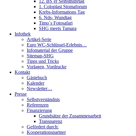
12. BS´er Selbsthilfetag
1. Coloplast Stomaforum
Krebs-Informations Tag
6. Nds- Wundtag
Timo´s Fotosafari
SHG meets Tamara
Infothek
Artikel-Serie
Euro WC-Schlüssel-Erlebnis…
Infomaterial der Gruppe
Sitemap-SHG
Tipps und Tricks
Vorlagen, Vordrucke
Kontakt
Gästebuch
Kalender
Newsletter…
Presse
Selbstverständnis
Referenzen
Finanzierung
Grundsätze der Zusammenarbeit
Transparenz
Gefördert durch:
Kooperationspartner