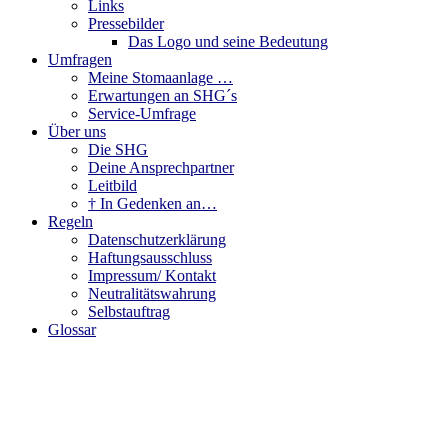
Links
Pressebilder
Das Logo und seine Bedeutung
Umfragen
Meine Stomaanlage …
Erwartungen an SHG´s
Service-Umfrage
Über uns
Die SHG
Deine Ansprechpartner
Leitbild
† In Gedenken an…
Regeln
Datenschutzerklärung
Haftungsausschluss
Impressum/ Kontakt
Neutralitätswahrung
Selbstauftrag
Glossar