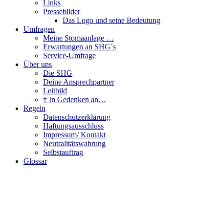
Links
Pressebilder
Das Logo und seine Bedeutung
Umfragen
Meine Stomaanlage …
Erwartungen an SHG´s
Service-Umfrage
Über uns
Die SHG
Deine Ansprechpartner
Leitbild
† In Gedenken an…
Regeln
Datenschutzerklärung
Haftungsausschluss
Impressum/ Kontakt
Neutralitätswahrung
Selbstauftrag
Glossar