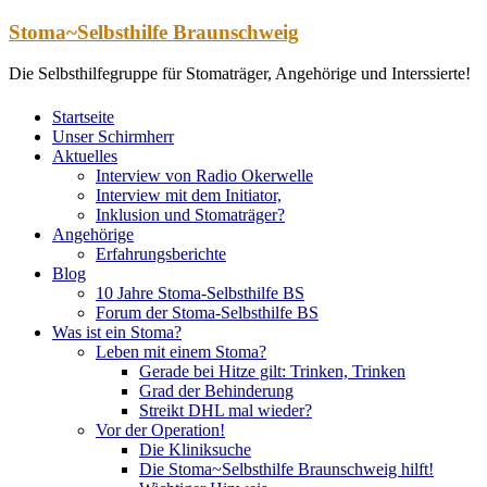
Zum
Stoma~Selbsthilfe Braunschweig
Inhalt
springen
Die Selbsthilfegruppe für Stomaträger, Angehörige und Interssierte!
Startseite
Unser Schirmherr
Aktuelles
Interview von Radio Okerwelle
Interview mit dem Initiator,
Inklusion und Stomaträger?
Angehörige
Erfahrungsberichte
Blog
10 Jahre Stoma-Selbsthilfe BS
Forum der Stoma-Selbsthilfe BS
Was ist ein Stoma?
Leben mit einem Stoma?
Gerade bei Hitze gilt: Trinken, Trinken
Grad der Behinderung
Streikt DHL mal wieder?
Vor der Operation!
Die Kliniksuche
Die Stoma~Selbsthilfe Braunschweig hilft!