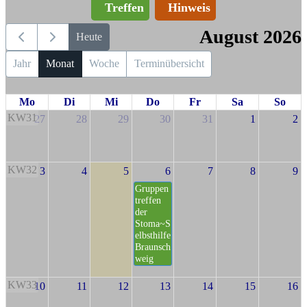
Treffen
Hinweis
August 2026
Heute
Jahr
Monat
Woche
Terminübersicht
Mo
Di
Mi
Do
Fr
Sa
So
KW31
27
28
29
30
31
1
2
KW32
3
4
5
6
7
8
9
Gruppen
treffen
der
Stoma~S
elbsthilfe
Braunsch
weig
KW33
10
11
12
13
14
15
16