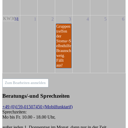
KW36
31
1
2
3
4
5
6
Gruppen
treffen
der
Stoma~S
elbsthilfe
Braunsch
weig.
Fällt
aus!
Zum Bearbeiten anmelden
Beratungs/-und Sprechzeiten
+49 (0)159-01507450 (Mobilfunktarif)
Sprechzeiten:
Mo bis Fr. 10.00 - 18.00 Uhr,
außer jeden 1. Donnerstag im Monat, dann nur in der Zeit