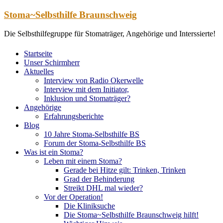
Zum
Stoma~Selbsthilfe Braunschweig
Inhalt
springen
Die Selbsthilfegruppe für Stomaträger, Angehörige und Interssierte!
Startseite
Unser Schirmherr
Aktuelles
Interview von Radio Okerwelle
Interview mit dem Initiator,
Inklusion und Stomaträger?
Angehörige
Erfahrungsberichte
Blog
10 Jahre Stoma-Selbsthilfe BS
Forum der Stoma-Selbsthilfe BS
Was ist ein Stoma?
Leben mit einem Stoma?
Gerade bei Hitze gilt: Trinken, Trinken
Grad der Behinderung
Streikt DHL mal wieder?
Vor der Operation!
Die Kliniksuche
Die Stoma~Selbsthilfe Braunschweig hilft!