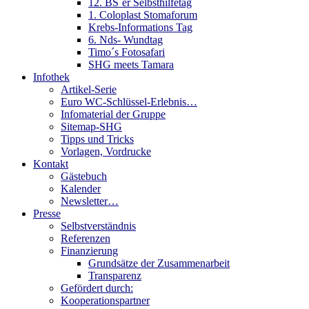
12. BS´er Selbsthilfetag
1. Coloplast Stomaforum
Krebs-Informations Tag
6. Nds- Wundtag
Timo´s Fotosafari
SHG meets Tamara
Infothek
Artikel-Serie
Euro WC-Schlüssel-Erlebnis…
Infomaterial der Gruppe
Sitemap-SHG
Tipps und Tricks
Vorlagen, Vordrucke
Kontakt
Gästebuch
Kalender
Newsletter…
Presse
Selbstverständnis
Referenzen
Finanzierung
Grundsätze der Zusammenarbeit
Transparenz
Gefördert durch:
Kooperationspartner