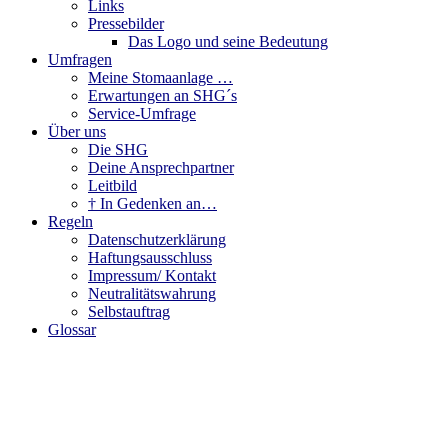
Links
Pressebilder
Das Logo und seine Bedeutung
Umfragen
Meine Stomaanlage …
Erwartungen an SHG´s
Service-Umfrage
Über uns
Die SHG
Deine Ansprechpartner
Leitbild
† In Gedenken an…
Regeln
Datenschutzerklärung
Haftungsausschluss
Impressum/ Kontakt
Neutralitätswahrung
Selbstauftrag
Glossar