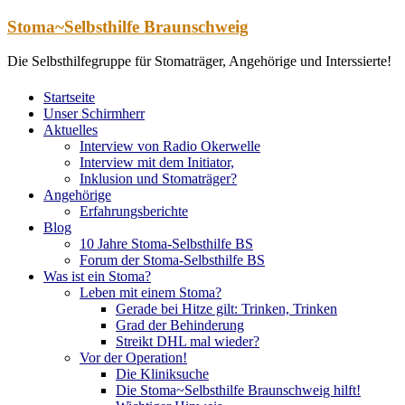
Zum
Stoma~Selbsthilfe Braunschweig
Inhalt
springen
Die Selbsthilfegruppe für Stomaträger, Angehörige und Interssierte!
Startseite
Unser Schirmherr
Aktuelles
Interview von Radio Okerwelle
Interview mit dem Initiator,
Inklusion und Stomaträger?
Angehörige
Erfahrungsberichte
Blog
10 Jahre Stoma-Selbsthilfe BS
Forum der Stoma-Selbsthilfe BS
Was ist ein Stoma?
Leben mit einem Stoma?
Gerade bei Hitze gilt: Trinken, Trinken
Grad der Behinderung
Streikt DHL mal wieder?
Vor der Operation!
Die Kliniksuche
Die Stoma~Selbsthilfe Braunschweig hilft!