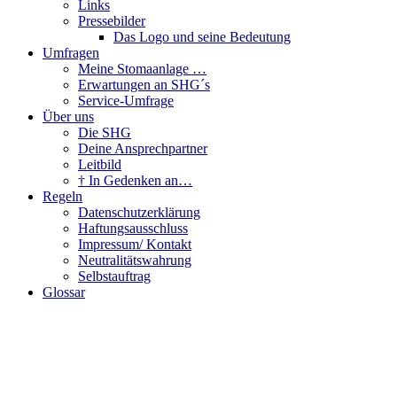
Links
Pressebilder
Das Logo und seine Bedeutung
Umfragen
Meine Stomaanlage …
Erwartungen an SHG´s
Service-Umfrage
Über uns
Die SHG
Deine Ansprechpartner
Leitbild
† In Gedenken an…
Regeln
Datenschutzerklärung
Haftungsausschluss
Impressum/ Kontakt
Neutralitätswahrung
Selbstauftrag
Glossar