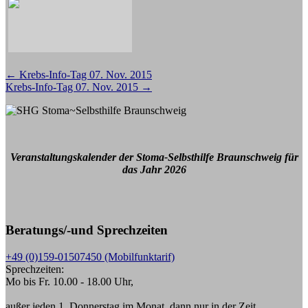
Beitragsnavigation
←
Krebs-Info-Tag 07. Nov. 2015
Krebs-Info-Tag 07. Nov. 2015
→
Veranstaltungskalender der Stoma-Selbsthilfe Braunschweig für
das Jahr 2026
Beratungs/-und Sprechzeiten
+49 (0)159-01507450 (Mobilfunktarif)
Sprechzeiten:
Mo bis Fr. 10.00 - 18.00 Uhr,
außer jeden 1. Donnerstag im Monat, dann nur in der Zeit