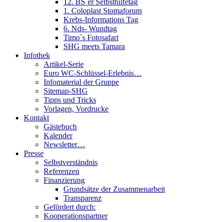
12. BS´er Selbsthilfetag
1. Coloplast Stomaforum
Krebs-Informations Tag
6. Nds- Wundtag
Timo´s Fotosafari
SHG meets Tamara
Infothek
Artikel-Serie
Euro WC-Schlüssel-Erlebnis…
Infomaterial der Gruppe
Sitemap-SHG
Tipps und Tricks
Vorlagen, Vordrucke
Kontakt
Gästebuch
Kalender
Newsletter…
Presse
Selbstverständnis
Referenzen
Finanzierung
Grundsätze der Zusammenarbeit
Transparenz
Gefördert durch:
Kooperationspartner