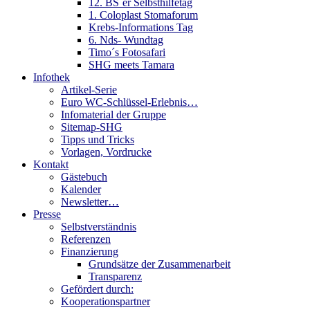
12. BS´er Selbsthilfetag
1. Coloplast Stomaforum
Krebs-Informations Tag
6. Nds- Wundtag
Timo´s Fotosafari
SHG meets Tamara
Infothek
Artikel-Serie
Euro WC-Schlüssel-Erlebnis…
Infomaterial der Gruppe
Sitemap-SHG
Tipps und Tricks
Vorlagen, Vordrucke
Kontakt
Gästebuch
Kalender
Newsletter…
Presse
Selbstverständnis
Referenzen
Finanzierung
Grundsätze der Zusammenarbeit
Transparenz
Gefördert durch:
Kooperationspartner