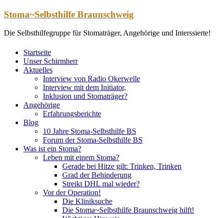
Zum
Stoma~Selbsthilfe Braunschweig
Inhalt
springen
Die Selbsthilfegruppe für Stomaträger, Angehörige und Interssierte!
Startseite
Unser Schirmherr
Aktuelles
Interview von Radio Okerwelle
Interview mit dem Initiator,
Inklusion und Stomaträger?
Angehörige
Erfahrungsberichte
Blog
10 Jahre Stoma-Selbsthilfe BS
Forum der Stoma-Selbsthilfe BS
Was ist ein Stoma?
Leben mit einem Stoma?
Gerade bei Hitze gilt: Trinken, Trinken
Grad der Behinderung
Streikt DHL mal wieder?
Vor der Operation!
Die Kliniksuche
Die Stoma~Selbsthilfe Braunschweig hilft!