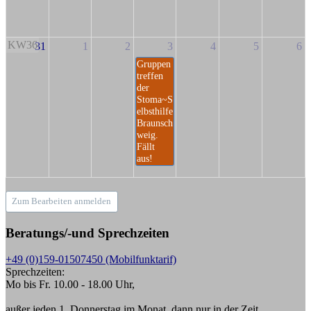
KW36
31
1
2
3
4
5
6
Gruppen
treffen
der
Stoma~S
elbsthilfe
Braunsch
weig.
Fällt
aus!
Zum Bearbeiten anmelden
Beratungs/-und Sprechzeiten
+49 (0)159-01507450 (Mobilfunktarif)
Sprechzeiten:
Mo bis Fr. 10.00 - 18.00 Uhr,
außer jeden 1. Donnerstag im Monat, dann nur in der Zeit