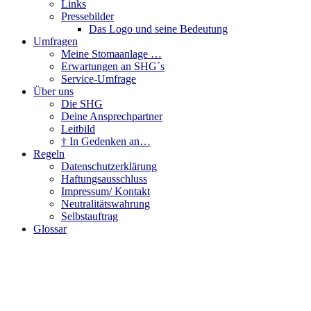
Links
Pressebilder
Das Logo und seine Bedeutung
Umfragen
Meine Stomaanlage …
Erwartungen an SHG´s
Service-Umfrage
Über uns
Die SHG
Deine Ansprechpartner
Leitbild
† In Gedenken an…
Regeln
Datenschutzerklärung
Haftungsausschluss
Impressum/ Kontakt
Neutralitätswahrung
Selbstauftrag
Glossar