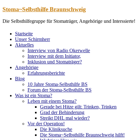
Zum
Stoma~Selbsthilfe Braunschweig
Inhalt
springen
Die Selbsthilfegruppe für Stomaträger, Angehörige und Interssierte!
Startseite
Unser Schirmherr
Aktuelles
Interview von Radio Okerwelle
Interview mit dem Initiator,
Inklusion und Stomaträger?
Angehörige
Erfahrungsberichte
Blog
10 Jahre Stoma-Selbsthilfe BS
Forum der Stoma-Selbsthilfe BS
Was ist ein Stoma?
Leben mit einem Stoma?
Gerade bei Hitze gilt: Trinken, Trinken
Grad der Behinderung
Streikt DHL mal wieder?
Vor der Operation!
Die Kliniksuche
Die Stoma~Selbsthilfe Braunschweig hilft!