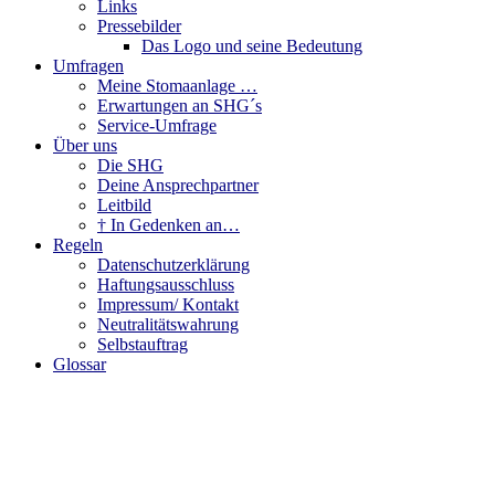
Links
Pressebilder
Das Logo und seine Bedeutung
Umfragen
Meine Stomaanlage …
Erwartungen an SHG´s
Service-Umfrage
Über uns
Die SHG
Deine Ansprechpartner
Leitbild
† In Gedenken an…
Regeln
Datenschutzerklärung
Haftungsausschluss
Impressum/ Kontakt
Neutralitätswahrung
Selbstauftrag
Glossar