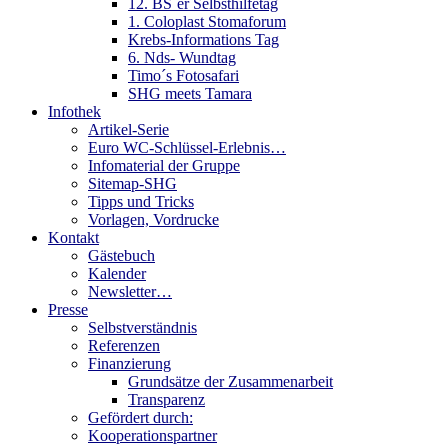
12. BS´er Selbsthilfetag
1. Coloplast Stomaforum
Krebs-Informations Tag
6. Nds- Wundtag
Timo´s Fotosafari
SHG meets Tamara
Infothek
Artikel-Serie
Euro WC-Schlüssel-Erlebnis…
Infomaterial der Gruppe
Sitemap-SHG
Tipps und Tricks
Vorlagen, Vordrucke
Kontakt
Gästebuch
Kalender
Newsletter…
Presse
Selbstverständnis
Referenzen
Finanzierung
Grundsätze der Zusammenarbeit
Transparenz
Gefördert durch:
Kooperationspartner