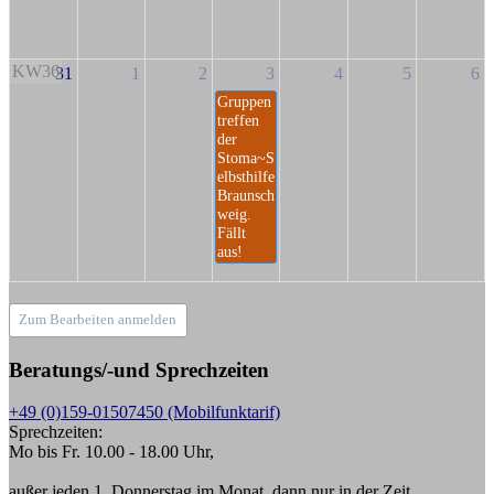
KW36
31
1
2
3
4
5
6
Gruppen
treffen
der
Stoma~S
elbsthilfe
Braunsch
weig.
Fällt
aus!
Zum Bearbeiten anmelden
Beratungs/-und Sprechzeiten
+49 (0)159-01507450 (Mobilfunktarif)
Sprechzeiten:
Mo bis Fr. 10.00 - 18.00 Uhr,
außer jeden 1. Donnerstag im Monat, dann nur in der Zeit