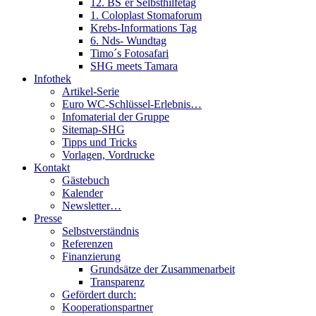
12. BS´er Selbsthilfetag
1. Coloplast Stomaforum
Krebs-Informations Tag
6. Nds- Wundtag
Timo´s Fotosafari
SHG meets Tamara
Infothek
Artikel-Serie
Euro WC-Schlüssel-Erlebnis…
Infomaterial der Gruppe
Sitemap-SHG
Tipps und Tricks
Vorlagen, Vordrucke
Kontakt
Gästebuch
Kalender
Newsletter…
Presse
Selbstverständnis
Referenzen
Finanzierung
Grundsätze der Zusammenarbeit
Transparenz
Gefördert durch:
Kooperationspartner