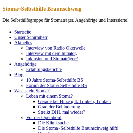
Zum
Stoma~Selbsthilfe Braunschweig
Inhalt
springen
Die Selbsthilfegruppe für Stomaträger, Angehörige und Interssierte!
Startseite
Unser Schirmherr
Aktuelles
Interview von Radio Okerwelle
Interview mit dem Initiator,
Inklusion und Stomaträger?
Angehörige
Erfahrungsberichte
Blog
10 Jahre Stoma-Selbsthilfe BS
Forum der Stoma-Selbsthilfe BS
Was ist ein Stoma?
Leben mit einem Stoma?
Gerade bei Hitze gilt: Trinken, Trinken
Grad der Behinderung
Streikt DHL mal wieder?
Vor der Operation!
Die Kliniksuche
Die Stoma~Selbsthilfe Braunschweig hilft!