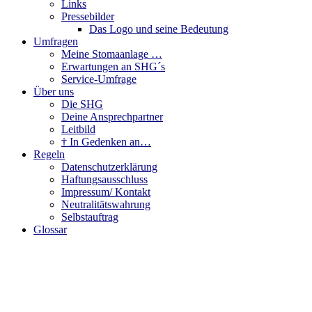
Links
Pressebilder
Das Logo und seine Bedeutung
Umfragen
Meine Stomaanlage …
Erwartungen an SHG´s
Service-Umfrage
Über uns
Die SHG
Deine Ansprechpartner
Leitbild
† In Gedenken an…
Regeln
Datenschutzerklärung
Haftungsausschluss
Impressum/ Kontakt
Neutralitätswahrung
Selbstauftrag
Glossar