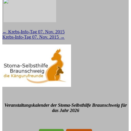
Beitragsnavigation
←
Krebs-Info-Tag 07. Nov. 2015
Krebs-Info-Tag 07. Nov. 2015
→
Veranstaltungskalender der Stoma-Selbsthilfe Braunschweig für
das Jahr 2026