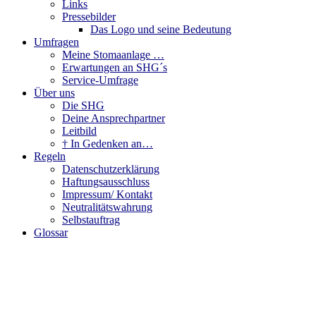
Links
Pressebilder
Das Logo und seine Bedeutung
Umfragen
Meine Stomaanlage …
Erwartungen an SHG´s
Service-Umfrage
Über uns
Die SHG
Deine Ansprechpartner
Leitbild
† In Gedenken an…
Regeln
Datenschutzerklärung
Haftungsausschluss
Impressum/ Kontakt
Neutralitätswahrung
Selbstauftrag
Glossar