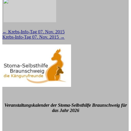
Beitragsnavigation
←
Krebs-Info-Tag 07. Nov. 2015
Krebs-Info-Tag 07. Nov. 2015
→
Veranstaltungskalender der Stoma-Selbsthilfe Braunschweig für
das Jahr 2026