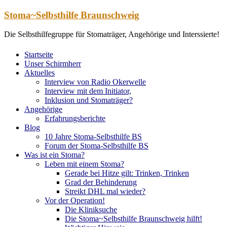
Zum
Stoma~Selbsthilfe Braunschweig
Inhalt
springen
Die Selbsthilfegruppe für Stomaträger, Angehörige und Interssierte!
Startseite
Unser Schirmherr
Aktuelles
Interview von Radio Okerwelle
Interview mit dem Initiator,
Inklusion und Stomaträger?
Angehörige
Erfahrungsberichte
Blog
10 Jahre Stoma-Selbsthilfe BS
Forum der Stoma-Selbsthilfe BS
Was ist ein Stoma?
Leben mit einem Stoma?
Gerade bei Hitze gilt: Trinken, Trinken
Grad der Behinderung
Streikt DHL mal wieder?
Vor der Operation!
Die Kliniksuche
Die Stoma~Selbsthilfe Braunschweig hilft!