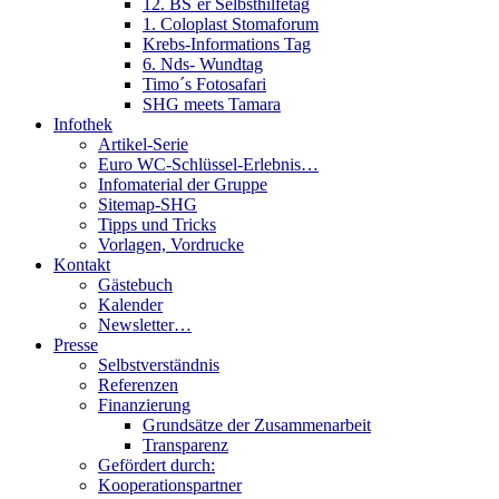
12. BS´er Selbsthilfetag
1. Coloplast Stomaforum
Krebs-Informations Tag
6. Nds- Wundtag
Timo´s Fotosafari
SHG meets Tamara
Infothek
Artikel-Serie
Euro WC-Schlüssel-Erlebnis…
Infomaterial der Gruppe
Sitemap-SHG
Tipps und Tricks
Vorlagen, Vordrucke
Kontakt
Gästebuch
Kalender
Newsletter…
Presse
Selbstverständnis
Referenzen
Finanzierung
Grundsätze der Zusammenarbeit
Transparenz
Gefördert durch:
Kooperationspartner