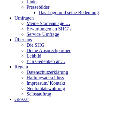
Links
Pressebilder
Das Logo und seine Bedeutung
Umfragen
Meine Stomaanlage …
Erwartungen an SHG´s
Service-Umfrage
Über uns
Die SHG
Deine Ansprechpartner
Leitbild
† In Gedenken an…
Regeln
Datenschutzerklärung
Haftungsausschluss
Impressum/ Kontakt
Neutralitätswahrung
Selbstauftrag
Glossar