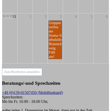
KW36
31
1
2
3
4
5
6
Gruppen
treffen
der
Stoma~S
elbsthilfe
Braunsch
weig.
Fällt
aus!
Zum Bearbeiten anmelden
Beratungs/-und Sprechzeiten
+49 (0)159-01507450 (Mobilfunktarif)
Sprechzeiten:
Mo bis Fr. 10.00 - 18.00 Uhr,
außer jeden 1. Donnerstag im Monat, dann nur in der Zeit