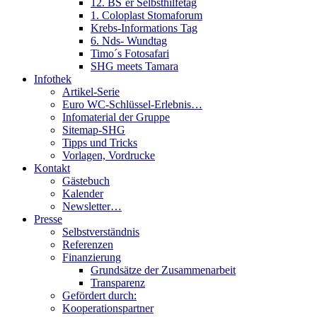
12. BS´er Selbsthilfetag
1. Coloplast Stomaforum
Krebs-Informations Tag
6. Nds- Wundtag
Timo´s Fotosafari
SHG meets Tamara
Infothek
Artikel-Serie
Euro WC-Schlüssel-Erlebnis…
Infomaterial der Gruppe
Sitemap-SHG
Tipps und Tricks
Vorlagen, Vordrucke
Kontakt
Gästebuch
Kalender
Newsletter…
Presse
Selbstverständnis
Referenzen
Finanzierung
Grundsätze der Zusammenarbeit
Transparenz
Gefördert durch:
Kooperationspartner