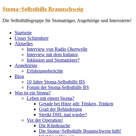
Zum
Stoma~Selbsthilfe Braunschweig
Inhalt
springen
Die Selbsthilfegruppe für Stomaträger, Angehörige und Interssierte!
Startseite
Unser Schirmherr
Aktuelles
Interview von Radio Okerwelle
Interview mit dem Initiator,
Inklusion und Stomaträger?
Angehörige
Erfahrungsberichte
Blog
10 Jahre Stoma-Selbsthilfe BS
Forum der Stoma-Selbsthilfe BS
Was ist ein Stoma?
Leben mit einem Stoma?
Gerade bei Hitze gilt: Trinken, Trinken
Grad der Behinderung
Streikt DHL mal wieder?
Vor der Operation!
Die Kliniksuche
Die Stoma~Selbsthilfe Braunschweig hilft!