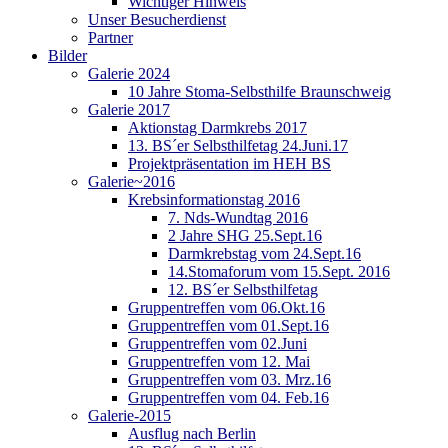
Wichtiger Hinweis
Unser Besucherdienst
Partner
Bilder
Galerie 2024
10 Jahre Stoma-Selbsthilfe Braunschweig
Galerie 2017
Aktionstag Darmkrebs 2017
13. BS´er Selbsthilfetag 24.Juni.17
Projektpräsentation im HEH BS
Galerie~2016
Krebsinformationstag 2016
7. Nds-Wundtag 2016
2 Jahre SHG 25.Sept.16
Darmkrebstag vom 24.Sept.16
14.Stomaforum vom 15.Sept. 2016
12. BS´er Selbsthilfetag
Gruppentreffen vom 06.Okt.16
Gruppentreffen vom 01.Sept.16
Gruppentreffen vom 02.Juni
Gruppentreffen vom 12. Mai
Gruppentreffen vom 03. Mrz.16
Gruppentreffen vom 04. Feb.16
Galerie-2015
Ausflug nach Berlin