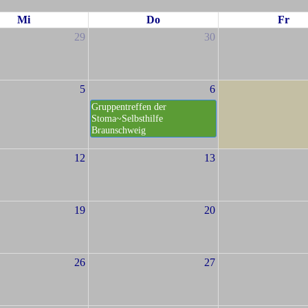
Mi
Do
Fr
29
30
5
6
Gruppentreffen der
Stoma~Selbsthilfe
Braunschweig
12
13
19
20
26
27