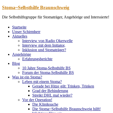
Zum
Stoma~Selbsthilfe Braunschweig
Inhalt
springen
Die Selbsthilfegruppe für Stomaträger, Angehörige und Interssierte!
Startseite
Unser Schirmherr
Aktuelles
Interview von Radio Okerwelle
Interview mit dem Initiator,
Inklusion und Stomaträger?
Angehörige
Erfahrungsberichte
Blog
10 Jahre Stoma-Selbsthilfe BS
Forum der Stoma-Selbsthilfe BS
Was ist ein Stoma?
Leben mit einem Stoma?
Gerade bei Hitze gilt: Trinken, Trinken
Grad der Behinderung
Streikt DHL mal wieder?
Vor der Operation!
Die Kliniksuche
Die Stoma~Selbsthilfe Braunschweig hilft!