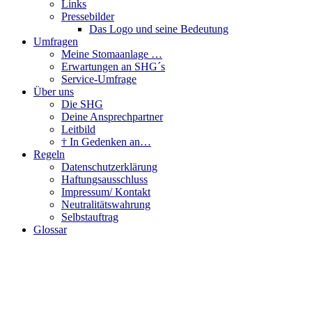
Links
Pressebilder
Das Logo und seine Bedeutung
Umfragen
Meine Stomaanlage …
Erwartungen an SHG´s
Service-Umfrage
Über uns
Die SHG
Deine Ansprechpartner
Leitbild
† In Gedenken an…
Regeln
Datenschutzerklärung
Haftungsausschluss
Impressum/ Kontakt
Neutralitätswahrung
Selbstauftrag
Glossar