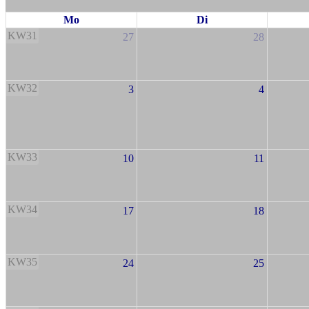
Mo
Di
KW31
27
28
KW32
3
4
KW33
10
11
KW34
17
18
KW35
24
25