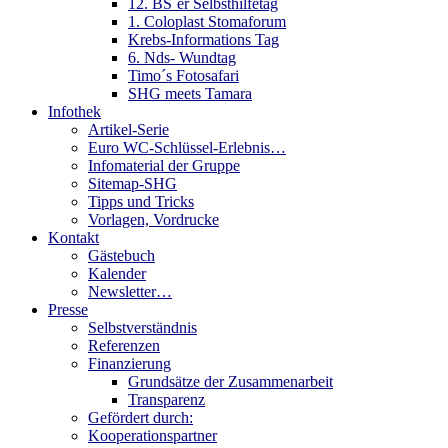
12. BS´er Selbsthilfetag
1. Coloplast Stomaforum
Krebs-Informations Tag
6. Nds- Wundtag
Timo´s Fotosafari
SHG meets Tamara
Infothek
Artikel-Serie
Euro WC-Schlüssel-Erlebnis…
Infomaterial der Gruppe
Sitemap-SHG
Tipps und Tricks
Vorlagen, Vordrucke
Kontakt
Gästebuch
Kalender
Newsletter…
Presse
Selbstverständnis
Referenzen
Finanzierung
Grundsätze der Zusammenarbeit
Transparenz
Gefördert durch:
Kooperationspartner