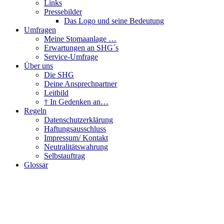
Links
Pressebilder
Das Logo und seine Bedeutung
Umfragen
Meine Stomaanlage …
Erwartungen an SHG´s
Service-Umfrage
Über uns
Die SHG
Deine Ansprechpartner
Leitbild
† In Gedenken an…
Regeln
Datenschutzerklärung
Haftungsausschluss
Impressum/ Kontakt
Neutralitätswahrung
Selbstauftrag
Glossar