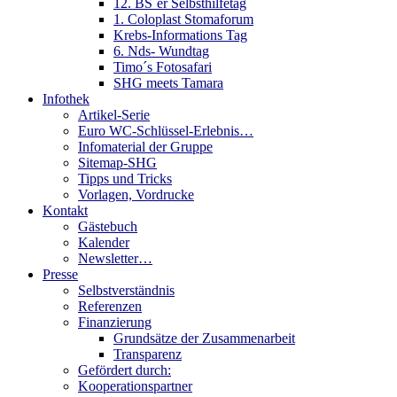
12. BS´er Selbsthilfetag
1. Coloplast Stomaforum
Krebs-Informations Tag
6. Nds- Wundtag
Timo´s Fotosafari
SHG meets Tamara
Infothek
Artikel-Serie
Euro WC-Schlüssel-Erlebnis…
Infomaterial der Gruppe
Sitemap-SHG
Tipps und Tricks
Vorlagen, Vordrucke
Kontakt
Gästebuch
Kalender
Newsletter…
Presse
Selbstverständnis
Referenzen
Finanzierung
Grundsätze der Zusammenarbeit
Transparenz
Gefördert durch:
Kooperationspartner