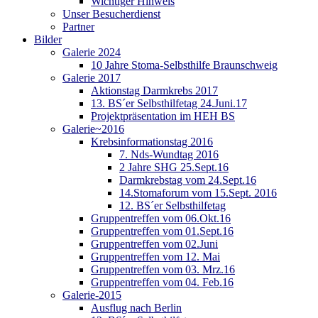
Wichtiger Hinweis
Unser Besucherdienst
Partner
Bilder
Galerie 2024
10 Jahre Stoma-Selbsthilfe Braunschweig
Galerie 2017
Aktionstag Darmkrebs 2017
13. BS´er Selbsthilfetag 24.Juni.17
Projektpräsentation im HEH BS
Galerie~2016
Krebsinformationstag 2016
7. Nds-Wundtag 2016
2 Jahre SHG 25.Sept.16
Darmkrebstag vom 24.Sept.16
14.Stomaforum vom 15.Sept. 2016
12. BS´er Selbsthilfetag
Gruppentreffen vom 06.Okt.16
Gruppentreffen vom 01.Sept.16
Gruppentreffen vom 02.Juni
Gruppentreffen vom 12. Mai
Gruppentreffen vom 03. Mrz.16
Gruppentreffen vom 04. Feb.16
Galerie-2015
Ausflug nach Berlin