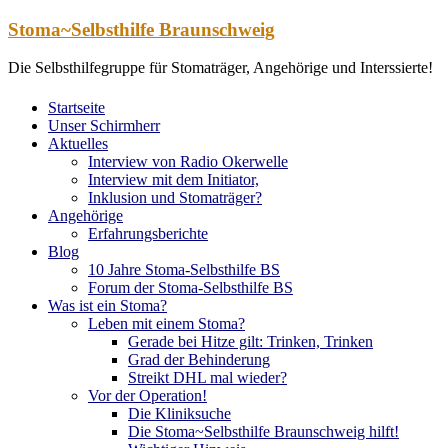
Zum
Stoma~Selbsthilfe Braunschweig
Inhalt
springen
Die Selbsthilfegruppe für Stomaträger, Angehörige und Interssierte!
Startseite
Unser Schirmherr
Aktuelles
Interview von Radio Okerwelle
Interview mit dem Initiator,
Inklusion und Stomaträger?
Angehörige
Erfahrungsberichte
Blog
10 Jahre Stoma-Selbsthilfe BS
Forum der Stoma-Selbsthilfe BS
Was ist ein Stoma?
Leben mit einem Stoma?
Gerade bei Hitze gilt: Trinken, Trinken
Grad der Behinderung
Streikt DHL mal wieder?
Vor der Operation!
Die Kliniksuche
Die Stoma~Selbsthilfe Braunschweig hilft!