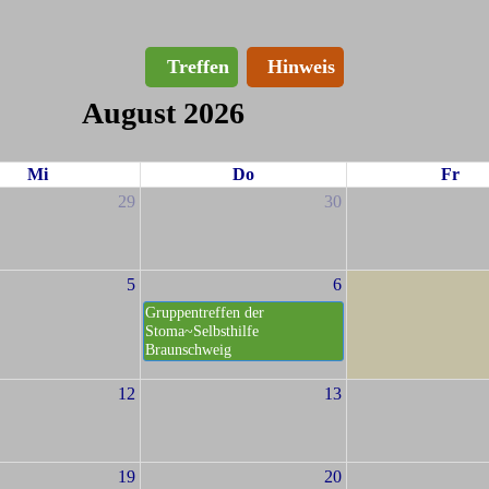
Treffen
Hinweis
August 2026
Mi
Do
Fr
29
30
5
6
Gruppentreffen der
Stoma~Selbsthilfe
Braunschweig
12
13
19
20