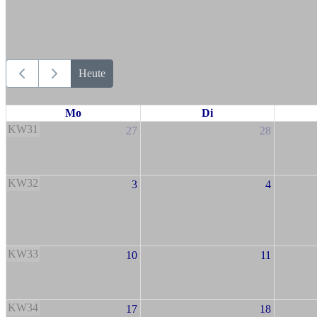
Heute
Mo
Di
KW31
27
28
KW32
3
4
KW33
10
11
KW34
17
18