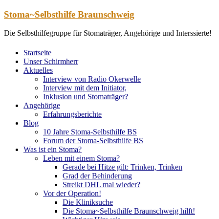
Zum
Stoma~Selbsthilfe Braunschweig
Inhalt
springen
Die Selbsthilfegruppe für Stomaträger, Angehörige und Interssierte!
Startseite
Unser Schirmherr
Aktuelles
Interview von Radio Okerwelle
Interview mit dem Initiator,
Inklusion und Stomaträger?
Angehörige
Erfahrungsberichte
Blog
10 Jahre Stoma-Selbsthilfe BS
Forum der Stoma-Selbsthilfe BS
Was ist ein Stoma?
Leben mit einem Stoma?
Gerade bei Hitze gilt: Trinken, Trinken
Grad der Behinderung
Streikt DHL mal wieder?
Vor der Operation!
Die Kliniksuche
Die Stoma~Selbsthilfe Braunschweig hilft!