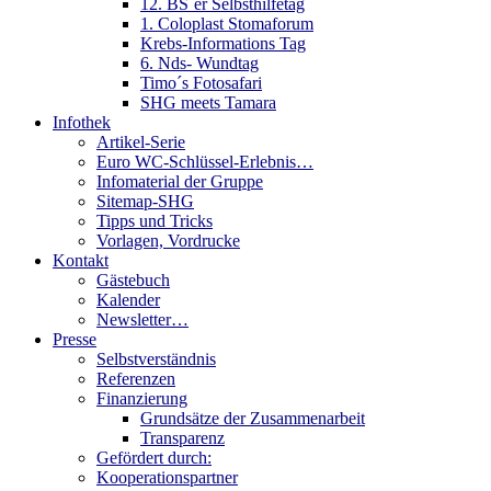
12. BS´er Selbsthilfetag
1. Coloplast Stomaforum
Krebs-Informations Tag
6. Nds- Wundtag
Timo´s Fotosafari
SHG meets Tamara
Infothek
Artikel-Serie
Euro WC-Schlüssel-Erlebnis…
Infomaterial der Gruppe
Sitemap-SHG
Tipps und Tricks
Vorlagen, Vordrucke
Kontakt
Gästebuch
Kalender
Newsletter…
Presse
Selbstverständnis
Referenzen
Finanzierung
Grundsätze der Zusammenarbeit
Transparenz
Gefördert durch:
Kooperationspartner