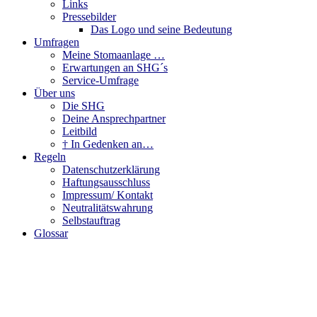
Links
Pressebilder
Das Logo und seine Bedeutung
Umfragen
Meine Stomaanlage …
Erwartungen an SHG´s
Service-Umfrage
Über uns
Die SHG
Deine Ansprechpartner
Leitbild
† In Gedenken an…
Regeln
Datenschutzerklärung
Haftungsausschluss
Impressum/ Kontakt
Neutralitätswahrung
Selbstauftrag
Glossar