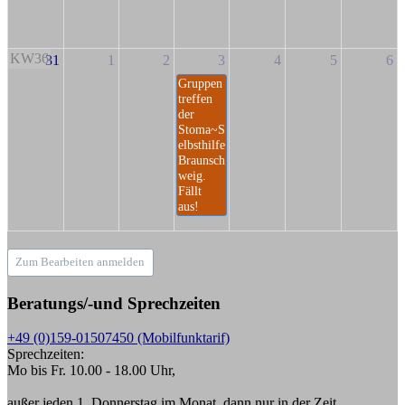
KW36
31
1
2
3
4
5
6
Gruppen
treffen
der
Stoma~S
elbsthilfe
Braunsch
weig.
Fällt
aus!
Zum Bearbeiten anmelden
Beratungs/-und Sprechzeiten
+49 (0)159-01507450 (Mobilfunktarif)
Sprechzeiten:
Mo bis Fr. 10.00 - 18.00 Uhr,
außer jeden 1. Donnerstag im Monat, dann nur in der Zeit