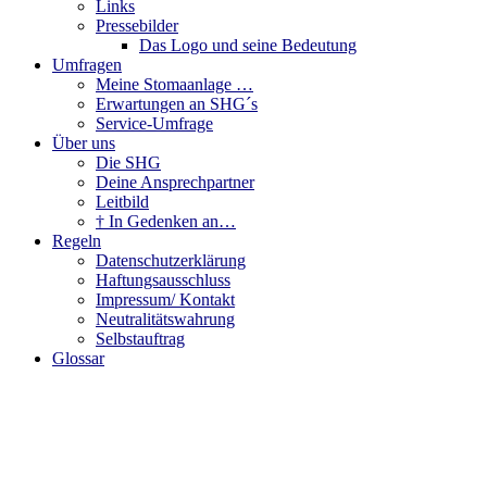
Links
Pressebilder
Das Logo und seine Bedeutung
Umfragen
Meine Stomaanlage …
Erwartungen an SHG´s
Service-Umfrage
Über uns
Die SHG
Deine Ansprechpartner
Leitbild
† In Gedenken an…
Regeln
Datenschutzerklärung
Haftungsausschluss
Impressum/ Kontakt
Neutralitätswahrung
Selbstauftrag
Glossar