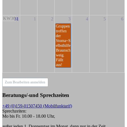
KW36
31
1
2
3
4
5
6
Gruppen
treffen
der
Stoma~S
elbsthilfe
Braunsch
weig.
Fällt
aus!
Zum Bearbeiten anmelden
Beratungs/-und Sprechzeiten
+49 (0)159-01507450 (Mobilfunktarif)
Sprechzeiten:
Mo bis Fr. 10.00 - 18.00 Uhr,
außer jeden 1. Donnerstag im Monat, dann nur in der Zeit