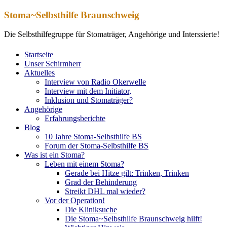
Zum
Stoma~Selbsthilfe Braunschweig
Inhalt
springen
Die Selbsthilfegruppe für Stomaträger, Angehörige und Interssierte!
Startseite
Unser Schirmherr
Aktuelles
Interview von Radio Okerwelle
Interview mit dem Initiator,
Inklusion und Stomaträger?
Angehörige
Erfahrungsberichte
Blog
10 Jahre Stoma-Selbsthilfe BS
Forum der Stoma-Selbsthilfe BS
Was ist ein Stoma?
Leben mit einem Stoma?
Gerade bei Hitze gilt: Trinken, Trinken
Grad der Behinderung
Streikt DHL mal wieder?
Vor der Operation!
Die Kliniksuche
Die Stoma~Selbsthilfe Braunschweig hilft!