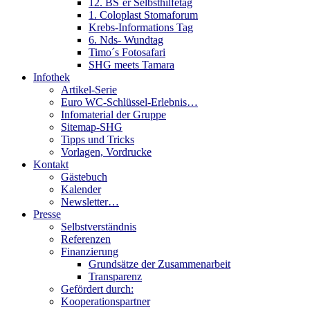
12. BS´er Selbsthilfetag
1. Coloplast Stomaforum
Krebs-Informations Tag
6. Nds- Wundtag
Timo´s Fotosafari
SHG meets Tamara
Infothek
Artikel-Serie
Euro WC-Schlüssel-Erlebnis…
Infomaterial der Gruppe
Sitemap-SHG
Tipps und Tricks
Vorlagen, Vordrucke
Kontakt
Gästebuch
Kalender
Newsletter…
Presse
Selbstverständnis
Referenzen
Finanzierung
Grundsätze der Zusammenarbeit
Transparenz
Gefördert durch:
Kooperationspartner