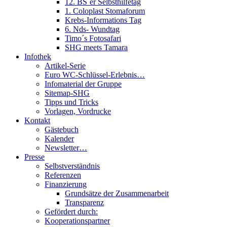
12. BS´er Selbsthilfetag
1. Coloplast Stomaforum
Krebs-Informations Tag
6. Nds- Wundtag
Timo´s Fotosafari
SHG meets Tamara
Infothek
Artikel-Serie
Euro WC-Schlüssel-Erlebnis…
Infomaterial der Gruppe
Sitemap-SHG
Tipps und Tricks
Vorlagen, Vordrucke
Kontakt
Gästebuch
Kalender
Newsletter…
Presse
Selbstverständnis
Referenzen
Finanzierung
Grundsätze der Zusammenarbeit
Transparenz
Gefördert durch:
Kooperationspartner