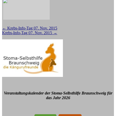
Beitragsnavigation
←
Krebs-Info-Tag 07. Nov. 2015
Krebs-Info-Tag 07. Nov. 2015
→
Veranstaltungskalender der Stoma-Selbsthilfe Braunschweig für
das Jahr 2026