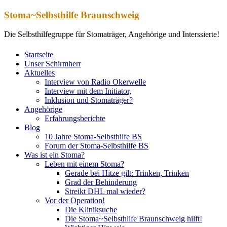
Zum
Stoma~Selbsthilfe Braunschweig
Inhalt
springen
Die Selbsthilfegruppe für Stomaträger, Angehörige und Interssierte!
Startseite
Unser Schirmherr
Aktuelles
Interview von Radio Okerwelle
Interview mit dem Initiator,
Inklusion und Stomaträger?
Angehörige
Erfahrungsberichte
Blog
10 Jahre Stoma-Selbsthilfe BS
Forum der Stoma-Selbsthilfe BS
Was ist ein Stoma?
Leben mit einem Stoma?
Gerade bei Hitze gilt: Trinken, Trinken
Grad der Behinderung
Streikt DHL mal wieder?
Vor der Operation!
Die Kliniksuche
Die Stoma~Selbsthilfe Braunschweig hilft!