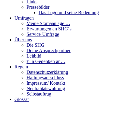
Links
Pressebilder
Das Logo und seine Bedeutung
Umfragen
Meine Stomaanlage …
Erwartungen an SHG´s
Service-Umfrage
Über uns
Die SHG
Deine Ansprechpartner
Leitbild
† In Gedenken an…
Regeln
Datenschutzerklärung
Haftungsausschluss
Impressum/ Kontakt
Neutralitätswahrung
Selbstauftrag
Glossar