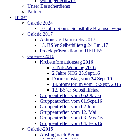
Wichtiger Hinweis
Unser Besucherdienst
Partner
Bilder
Galerie 2024
10 Jahre Stoma-Selbsthilfe Braunschweig
Galerie 2017
Aktionstag Darmkrebs 2017
13. BS´er Selbsthilfetag 24.Juni.17
Projektpräsentation im HEH BS
Galerie~2016
Krebsinformationstag 2016
7. Nds-Wundtag 2016
2 Jahre SHG 25.Sept.16
Darmkrebstag vom 24.Sept.16
14.Stomaforum vom 15.Sept. 2016
12. BS´er Selbsthilfetag
Gruppentreffen vom 06.Okt.16
Gruppentreffen vom 01.Sept.16
Gruppentreffen vom 02.Juni
Gruppentreffen vom 12. Mai
Gruppentreffen vom 03. Mrz.16
Gruppentreffen vom 04. Feb.16
Galerie-2015
Ausflug nach Berlin