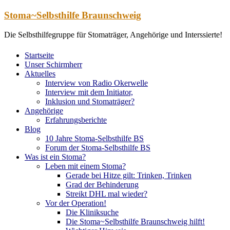
Zum
Stoma~Selbsthilfe Braunschweig
Inhalt
springen
Die Selbsthilfegruppe für Stomaträger, Angehörige und Interssierte!
Startseite
Unser Schirmherr
Aktuelles
Interview von Radio Okerwelle
Interview mit dem Initiator,
Inklusion und Stomaträger?
Angehörige
Erfahrungsberichte
Blog
10 Jahre Stoma-Selbsthilfe BS
Forum der Stoma-Selbsthilfe BS
Was ist ein Stoma?
Leben mit einem Stoma?
Gerade bei Hitze gilt: Trinken, Trinken
Grad der Behinderung
Streikt DHL mal wieder?
Vor der Operation!
Die Kliniksuche
Die Stoma~Selbsthilfe Braunschweig hilft!