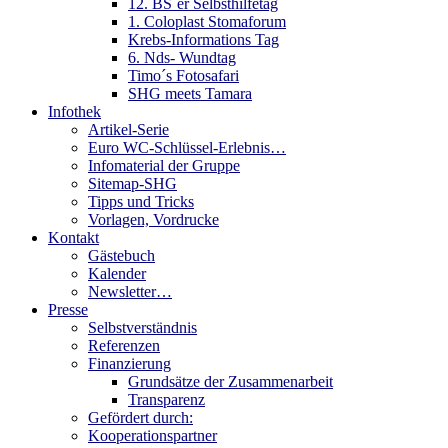
12. BS´er Selbsthilfetag
1. Coloplast Stomaforum
Krebs-Informations Tag
6. Nds- Wundtag
Timo´s Fotosafari
SHG meets Tamara
Infothek
Artikel-Serie
Euro WC-Schlüssel-Erlebnis…
Infomaterial der Gruppe
Sitemap-SHG
Tipps und Tricks
Vorlagen, Vordrucke
Kontakt
Gästebuch
Kalender
Newsletter…
Presse
Selbstverständnis
Referenzen
Finanzierung
Grundsätze der Zusammenarbeit
Transparenz
Gefördert durch:
Kooperationspartner