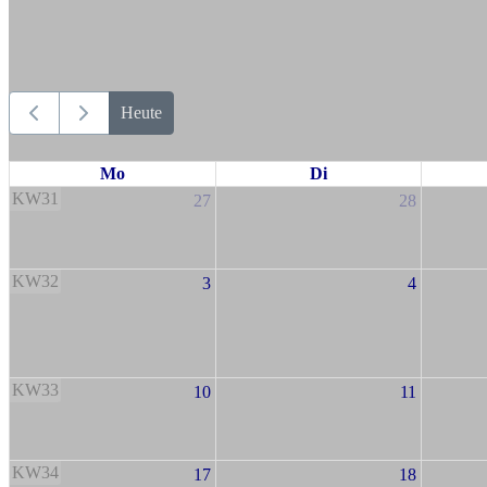
Heute
Mo
Di
KW31
27
28
KW32
3
4
KW33
10
11
KW34
17
18