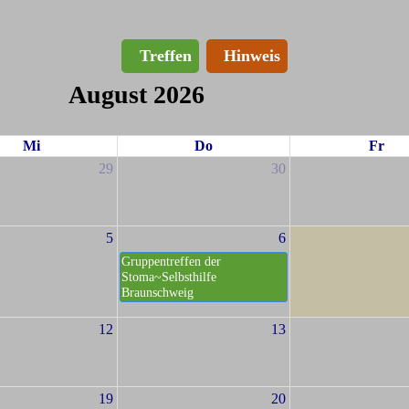
Treffen
Hinweis
August 2026
Mi
Do
Fr
29
30
5
6
Gruppentreffen der
Stoma~Selbsthilfe
Braunschweig
12
13
19
20