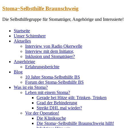
Zum
Stoma~Selbsthilfe Braunschweig
Inhalt
springen
Die Selbsthilfegruppe für Stomaträger, Angehörige und Interssierte!
Startseite
Unser Schirmherr
Aktuelles
Interview von Radio Okerwelle
Interview mit dem Initiator,
Inklusion und Stomaträger?
Angehörige
Erfahrungsberichte
Blog
10 Jahre Stoma-Selbsthilfe BS
Forum der Stoma-Selbsthilfe BS
Was ist ein Stoma?
Leben mit einem Stoma?
Gerade bei Hitze gilt: Trinken, Trinken
Grad der Behinderung
Streikt DHL mal wieder?
Vor der Operation!
Die Kliniksuche
Die Stoma~Selbsthilfe Braunschweig hilft!