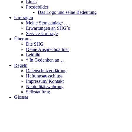
Links
Pressebilder
Das Logo und seine Bedeutung
Umfragen
Meine Stomaanlage …
Erwartungen an SHG´s
Service-Umfrage
Über uns
Die SHG
Deine Ansprechpartner
Leitbild
† In Gedenken an…
Regeln
Datenschutzerklärung
Haftungsausschluss
Impressum/ Kontakt
Neutralitätswahrung
Selbstauftrag
Glossar