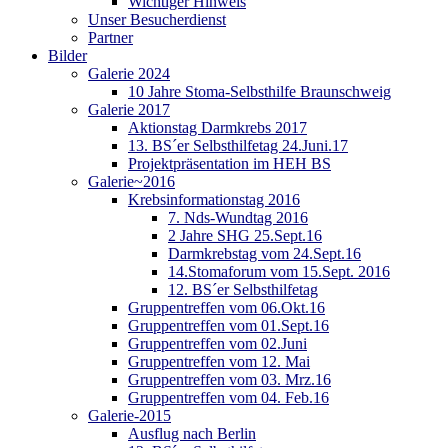
Wichtiger Hinweis
Unser Besucherdienst
Partner
Bilder
Galerie 2024
10 Jahre Stoma-Selbsthilfe Braunschweig
Galerie 2017
Aktionstag Darmkrebs 2017
13. BS´er Selbsthilfetag 24.Juni.17
Projektpräsentation im HEH BS
Galerie~2016
Krebsinformationstag 2016
7. Nds-Wundtag 2016
2 Jahre SHG 25.Sept.16
Darmkrebstag vom 24.Sept.16
14.Stomaforum vom 15.Sept. 2016
12. BS´er Selbsthilfetag
Gruppentreffen vom 06.Okt.16
Gruppentreffen vom 01.Sept.16
Gruppentreffen vom 02.Juni
Gruppentreffen vom 12. Mai
Gruppentreffen vom 03. Mrz.16
Gruppentreffen vom 04. Feb.16
Galerie-2015
Ausflug nach Berlin