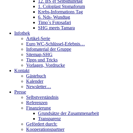
12. BS´er Selbsthilfetag
1. Coloplast Stomaforum
Krebs-Informations Tag
6. Nds- Wundtag
Timo´s Fotosafari
SHG meets Tamara
Infothek
Artikel-Serie
Euro WC-Schlüssel-Erlebnis…
Infomaterial der Gruppe
Sitemap-SHG
Tipps und Tricks
Vorlagen, Vordrucke
Kontakt
Gästebuch
Kalender
Newsletter…
Presse
Selbstverständnis
Referenzen
Finanzierung
Grundsätze der Zusammenarbeit
Transparenz
Gefördert durch:
Kooperationspartner