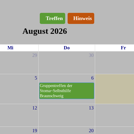
Treffen
Hinweis
August 2026
Mi
Do
Fr
29
30
5
6
Gruppentreffen der
Stoma~Selbsthilfe
Braunschweig
12
13
19
20