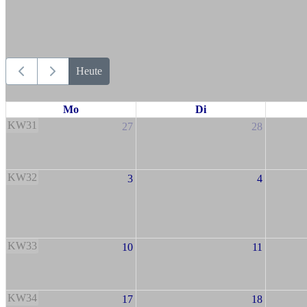
Heute
Mo
Di
KW31
27
28
KW32
3
4
KW33
10
11
KW34
17
18