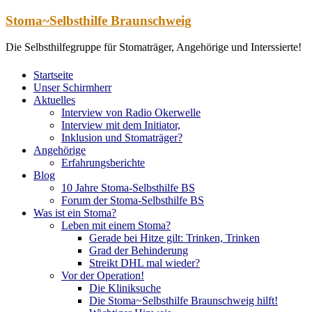
Zum
Stoma~Selbsthilfe Braunschweig
Inhalt
springen
Die Selbsthilfegruppe für Stomaträger, Angehörige und Interssierte!
Startseite
Unser Schirmherr
Aktuelles
Interview von Radio Okerwelle
Interview mit dem Initiator,
Inklusion und Stomaträger?
Angehörige
Erfahrungsberichte
Blog
10 Jahre Stoma-Selbsthilfe BS
Forum der Stoma-Selbsthilfe BS
Was ist ein Stoma?
Leben mit einem Stoma?
Gerade bei Hitze gilt: Trinken, Trinken
Grad der Behinderung
Streikt DHL mal wieder?
Vor der Operation!
Die Kliniksuche
Die Stoma~Selbsthilfe Braunschweig hilft!