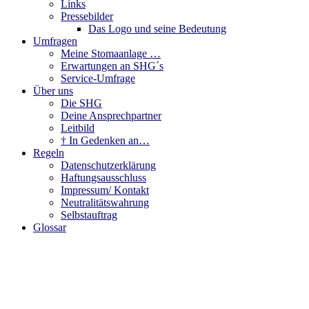
Links
Pressebilder
Das Logo und seine Bedeutung
Umfragen
Meine Stomaanlage …
Erwartungen an SHG´s
Service-Umfrage
Über uns
Die SHG
Deine Ansprechpartner
Leitbild
† In Gedenken an…
Regeln
Datenschutzerklärung
Haftungsausschluss
Impressum/ Kontakt
Neutralitätswahrung
Selbstauftrag
Glossar