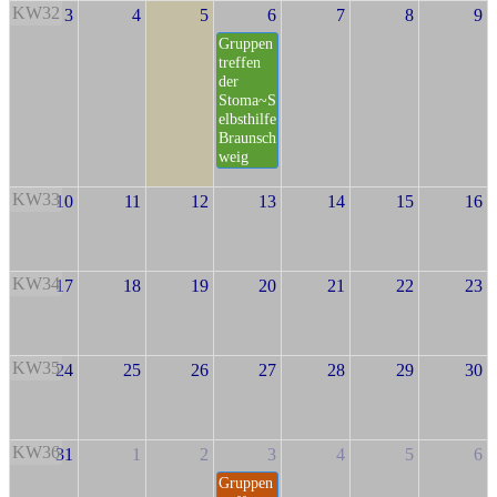
KW32
3
4
5
6
7
8
9
Gruppen
treffen
der
Stoma~S
elbsthilfe
Braunsch
weig
KW33
10
11
12
13
14
15
16
KW34
17
18
19
20
21
22
23
KW35
24
25
26
27
28
29
30
KW36
31
1
2
3
4
5
6
Gruppen