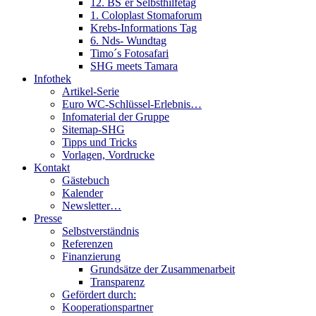
12. BS´er Selbsthilfetag
1. Coloplast Stomaforum
Krebs-Informations Tag
6. Nds- Wundtag
Timo´s Fotosafari
SHG meets Tamara
Infothek
Artikel-Serie
Euro WC-Schlüssel-Erlebnis…
Infomaterial der Gruppe
Sitemap-SHG
Tipps und Tricks
Vorlagen, Vordrucke
Kontakt
Gästebuch
Kalender
Newsletter…
Presse
Selbstverständnis
Referenzen
Finanzierung
Grundsätze der Zusammenarbeit
Transparenz
Gefördert durch:
Kooperationspartner