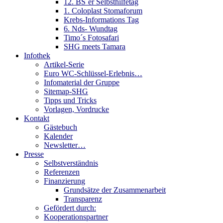
12. BS´er Selbsthilfetag
1. Coloplast Stomaforum
Krebs-Informations Tag
6. Nds- Wundtag
Timo´s Fotosafari
SHG meets Tamara
Infothek
Artikel-Serie
Euro WC-Schlüssel-Erlebnis…
Infomaterial der Gruppe
Sitemap-SHG
Tipps und Tricks
Vorlagen, Vordrucke
Kontakt
Gästebuch
Kalender
Newsletter…
Presse
Selbstverständnis
Referenzen
Finanzierung
Grundsätze der Zusammenarbeit
Transparenz
Gefördert durch:
Kooperationspartner