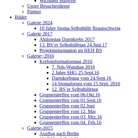
Wichtiger Hinweis
Unser Besucherdienst
Partner
Bilder
Galerie 2024
10 Jahre Stoma-Selbsthilfe Braunschweig
Galerie 2017
Aktionstag Darmkrebs 2017
13. BS´er Selbsthilfetag 24.Juni.17
Projektpräsentation im HEH BS
Galerie~2016
Krebsinformationstag 2016
7. Nds-Wundtag 2016
2 Jahre SHG 25.Sept.16
Darmkrebstag vom 24.Sept.16
14.Stomaforum vom 15.Sept. 2016
12. BS´er Selbsthilfetag
Gruppentreffen vom 06.Okt.16
Gruppentreffen vom 01.Sept.16
Gruppentreffen vom 02.Juni
Gruppentreffen vom 12. Mai
Gruppentreffen vom 03. Mrz.16
Gruppentreffen vom 04. Feb.16
Galerie-2015
Ausflug nach Berlin