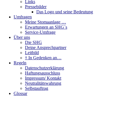
Links
Pressebilder
Das Logo und seine Bedeutung
Umfragen
Meine Stomaanlage …
Erwartungen an SHG´s
Service-Umfrage
Über uns
Die SHG
Deine Ansprechpartner
Leitbild
† In Gedenken an…
Regeln
Datenschutzerklärung
Haftungsausschluss
Impressum/ Kontakt
Neutralitätswahrung
Selbstauftrag
Glossar