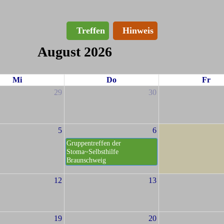
Treffen
Hinweis
August 2026
Mi
Do
Fr
29
30
5
6
Gruppentreffen der
Stoma~Selbsthilfe
Braunschweig
12
13
19
20