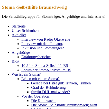
Zum
Stoma~Selbsthilfe Braunschweig
Inhalt
springen
Die Selbsthilfegruppe für Stomaträger, Angehörige und Interssierte!
Startseite
Unser Schirmherr
Aktuelles
Interview von Radio Okerwelle
Interview mit dem Initiator,
Inklusion und Stomaträger?
Angehörige
Erfahrungsberichte
Blog
10 Jahre Stoma-Selbsthilfe BS
Forum der Stoma-Selbsthilfe BS
Was ist ein Stoma?
Leben mit einem Stoma?
Gerade bei Hitze gilt: Trinken, Trinken
Grad der Behinderung
Streikt DHL mal wieder?
Vor der Operation!
Die Kliniksuche
Die Stoma~Selbsthilfe Braunschweig hilft!