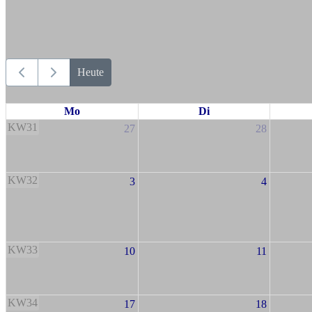
Heute
Mo
Di
KW31
27
28
KW32
3
4
KW33
10
11
KW34
17
18