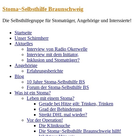
Zum
Stoma~Selbsthilfe Braunschweig
Inhalt
springen
Die Selbsthilfegruppe für Stomaträger, Angehörige und Interssierte!
Startseite
Unser Schirmherr
Aktuelles
Interview von Radio Okerwelle
Interview mit dem Initiator,
Inklusion und Stomaträger?
Angehörige
Erfahrungsberichte
Blog
10 Jahre Stoma-Selbsthilfe BS
Forum der Stoma-Selbsthilfe BS
Was ist ein Stoma?
Leben mit einem Stoma?
Gerade bei Hitze gilt: Trinken, Trinken
Grad der Behinderung
Streikt DHL mal wieder?
Vor der Operation!
Die Kliniksuche
Die Stoma~Selbsthilfe Braunschweig hilft!