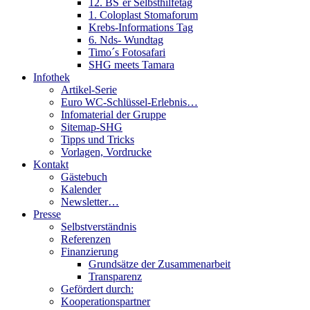
12. BS´er Selbsthilfetag
1. Coloplast Stomaforum
Krebs-Informations Tag
6. Nds- Wundtag
Timo´s Fotosafari
SHG meets Tamara
Infothek
Artikel-Serie
Euro WC-Schlüssel-Erlebnis…
Infomaterial der Gruppe
Sitemap-SHG
Tipps und Tricks
Vorlagen, Vordrucke
Kontakt
Gästebuch
Kalender
Newsletter…
Presse
Selbstverständnis
Referenzen
Finanzierung
Grundsätze der Zusammenarbeit
Transparenz
Gefördert durch:
Kooperationspartner