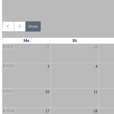
Heute
Mo
Di
KW31
27
28
KW32
3
4
KW33
10
11
KW34
17
18