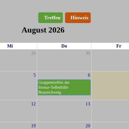
Treffen
Hinweis
August 2026
Mi
Do
Fr
29
30
5
6
Gruppentreffen der
Stoma~Selbsthilfe
Braunschweig
12
13
19
20