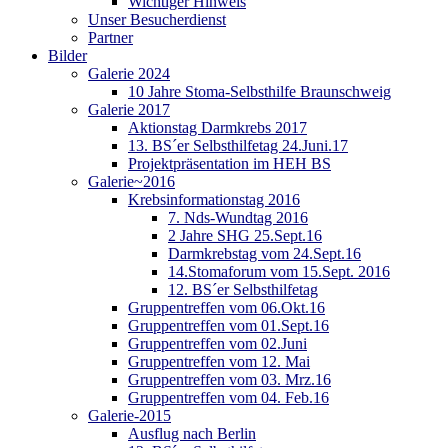
Wichtiger Hinweis
Unser Besucherdienst
Partner
Bilder
Galerie 2024
10 Jahre Stoma-Selbsthilfe Braunschweig
Galerie 2017
Aktionstag Darmkrebs 2017
13. BS´er Selbsthilfetag 24.Juni.17
Projektpräsentation im HEH BS
Galerie~2016
Krebsinformationstag 2016
7. Nds-Wundtag 2016
2 Jahre SHG 25.Sept.16
Darmkrebstag vom 24.Sept.16
14.Stomaforum vom 15.Sept. 2016
12. BS´er Selbsthilfetag
Gruppentreffen vom 06.Okt.16
Gruppentreffen vom 01.Sept.16
Gruppentreffen vom 02.Juni
Gruppentreffen vom 12. Mai
Gruppentreffen vom 03. Mrz.16
Gruppentreffen vom 04. Feb.16
Galerie-2015
Ausflug nach Berlin