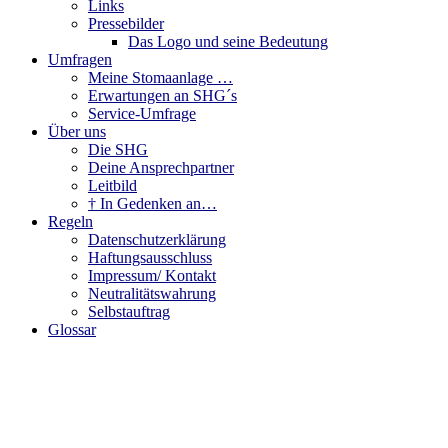
Links
Pressebilder
Das Logo und seine Bedeutung
Umfragen
Meine Stomaanlage …
Erwartungen an SHG´s
Service-Umfrage
Über uns
Die SHG
Deine Ansprechpartner
Leitbild
† In Gedenken an…
Regeln
Datenschutzerklärung
Haftungsausschluss
Impressum/ Kontakt
Neutralitätswahrung
Selbstauftrag
Glossar