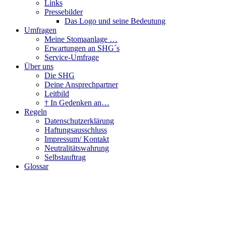
Links
Pressebilder
Das Logo und seine Bedeutung
Umfragen
Meine Stomaanlage …
Erwartungen an SHG´s
Service-Umfrage
Über uns
Die SHG
Deine Ansprechpartner
Leitbild
† In Gedenken an…
Regeln
Datenschutzerklärung
Haftungsausschluss
Impressum/ Kontakt
Neutralitätswahrung
Selbstauftrag
Glossar