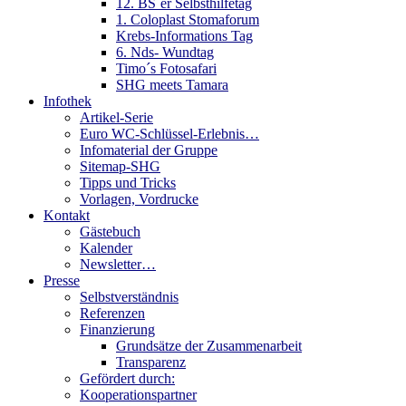
12. BS´er Selbsthilfetag
1. Coloplast Stomaforum
Krebs-Informations Tag
6. Nds- Wundtag
Timo´s Fotosafari
SHG meets Tamara
Infothek
Artikel-Serie
Euro WC-Schlüssel-Erlebnis…
Infomaterial der Gruppe
Sitemap-SHG
Tipps und Tricks
Vorlagen, Vordrucke
Kontakt
Gästebuch
Kalender
Newsletter…
Presse
Selbstverständnis
Referenzen
Finanzierung
Grundsätze der Zusammenarbeit
Transparenz
Gefördert durch:
Kooperationspartner