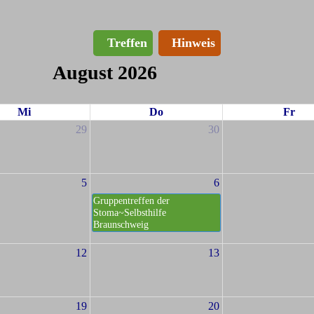
Treffen
Hinweis
August 2026
Mi
Do
Fr
29
30
5
6
Gruppentreffen der
Stoma~Selbsthilfe
Braunschweig
12
13
19
20