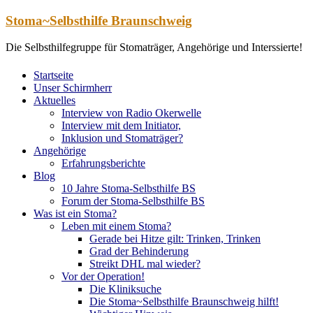
Zum
Stoma~Selbsthilfe Braunschweig
Inhalt
springen
Die Selbsthilfegruppe für Stomaträger, Angehörige und Interssierte!
Startseite
Unser Schirmherr
Aktuelles
Interview von Radio Okerwelle
Interview mit dem Initiator,
Inklusion und Stomaträger?
Angehörige
Erfahrungsberichte
Blog
10 Jahre Stoma-Selbsthilfe BS
Forum der Stoma-Selbsthilfe BS
Was ist ein Stoma?
Leben mit einem Stoma?
Gerade bei Hitze gilt: Trinken, Trinken
Grad der Behinderung
Streikt DHL mal wieder?
Vor der Operation!
Die Kliniksuche
Die Stoma~Selbsthilfe Braunschweig hilft!