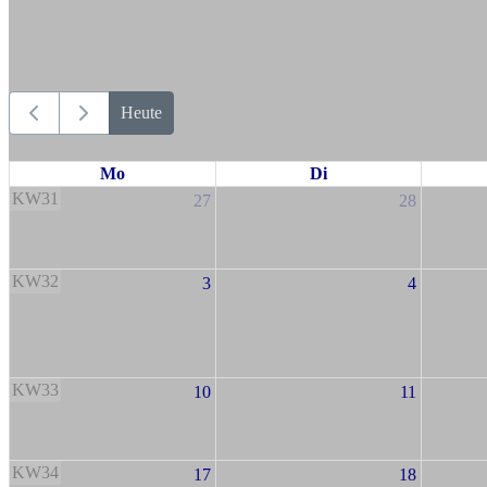
Heute
Mo
Di
KW31
27
28
KW32
3
4
KW33
10
11
KW34
17
18