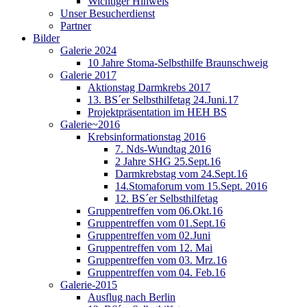
Wichtiger Hinweis
Unser Besucherdienst
Partner
Bilder
Galerie 2024
10 Jahre Stoma-Selbsthilfe Braunschweig
Galerie 2017
Aktionstag Darmkrebs 2017
13. BS´er Selbsthilfetag 24.Juni.17
Projektpräsentation im HEH BS
Galerie~2016
Krebsinformationstag 2016
7. Nds-Wundtag 2016
2 Jahre SHG 25.Sept.16
Darmkrebstag vom 24.Sept.16
14.Stomaforum vom 15.Sept. 2016
12. BS´er Selbsthilfetag
Gruppentreffen vom 06.Okt.16
Gruppentreffen vom 01.Sept.16
Gruppentreffen vom 02.Juni
Gruppentreffen vom 12. Mai
Gruppentreffen vom 03. Mrz.16
Gruppentreffen vom 04. Feb.16
Galerie-2015
Ausflug nach Berlin