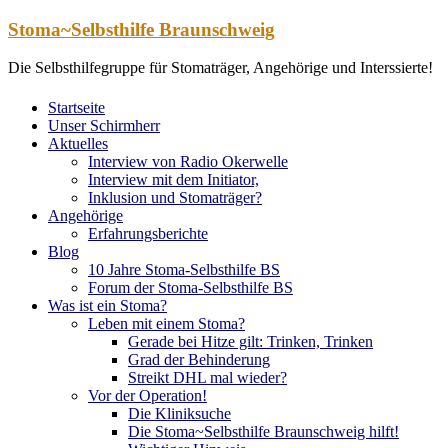
Zum
Stoma~Selbsthilfe Braunschweig
Inhalt
springen
Die Selbsthilfegruppe für Stomaträger, Angehörige und Interssierte!
Startseite
Unser Schirmherr
Aktuelles
Interview von Radio Okerwelle
Interview mit dem Initiator,
Inklusion und Stomaträger?
Angehörige
Erfahrungsberichte
Blog
10 Jahre Stoma-Selbsthilfe BS
Forum der Stoma-Selbsthilfe BS
Was ist ein Stoma?
Leben mit einem Stoma?
Gerade bei Hitze gilt: Trinken, Trinken
Grad der Behinderung
Streikt DHL mal wieder?
Vor der Operation!
Die Kliniksuche
Die Stoma~Selbsthilfe Braunschweig hilft!