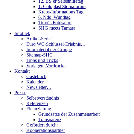
12. BS´er Selbsthilfetag
1. Coloplast Stomaforum
Krebs-Informations Tag
6. Nds- Wundtag
Timo´s Fotosafari
SHG meets Tamara
Infothek
Artikel-Serie
Euro WC-Schlüssel-Erlebnis…
Infomaterial der Gruppe
Sitemap-SHG
Tipps und Tricks
Vorlagen, Vordrucke
Kontakt
Gästebuch
Kalender
Newsletter…
Presse
Selbstverständnis
Referenzen
Finanzierung
Grundsätze der Zusammenarbeit
Transparenz
Gefördert durch:
Kooperationspartner