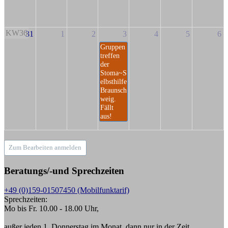
KW36
31
1
2
3
4
5
6
Gruppen
treffen
der
Stoma~S
elbsthilfe
Braunsch
weig.
Fällt
aus!
Zum Bearbeiten anmelden
Beratungs/-und Sprechzeiten
+49 (0)159-01507450 (Mobilfunktarif)
Sprechzeiten:
Mo bis Fr. 10.00 - 18.00 Uhr,
außer jeden 1. Donnerstag im Monat, dann nur in der Zeit