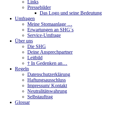
Links
Pressebilder
Das Logo und seine Bedeutung
Umfragen
Meine Stomaanlage …
Erwartungen an SHG´s
Service-Umfrage
Über uns
Die SHG
Deine Ansprechpartner
Leitbild
† In Gedenken an…
Regeln
Datenschutzerklärung
Haftungsausschluss
Impressum/ Kontakt
Neutralitätswahrung
Selbstauftrag
Glossar