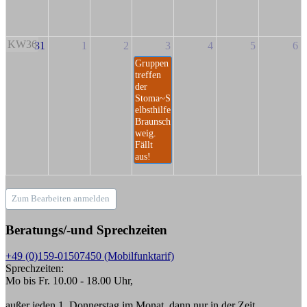
KW36
31
1
2
3
4
5
6
Gruppen
treffen
der
Stoma~S
elbsthilfe
Braunsch
weig.
Fällt
aus!
Zum Bearbeiten anmelden
Beratungs/-und Sprechzeiten
+49 (0)159-01507450 (Mobilfunktarif)
Sprechzeiten:
Mo bis Fr. 10.00 - 18.00 Uhr,
außer jeden 1. Donnerstag im Monat, dann nur in der Zeit