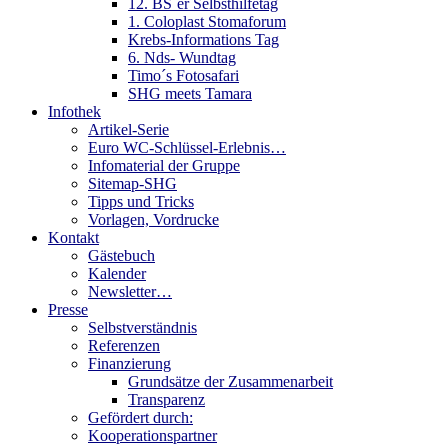
12. BS´er Selbsthilfetag
1. Coloplast Stomaforum
Krebs-Informations Tag
6. Nds- Wundtag
Timo´s Fotosafari
SHG meets Tamara
Infothek
Artikel-Serie
Euro WC-Schlüssel-Erlebnis…
Infomaterial der Gruppe
Sitemap-SHG
Tipps und Tricks
Vorlagen, Vordrucke
Kontakt
Gästebuch
Kalender
Newsletter…
Presse
Selbstverständnis
Referenzen
Finanzierung
Grundsätze der Zusammenarbeit
Transparenz
Gefördert durch:
Kooperationspartner