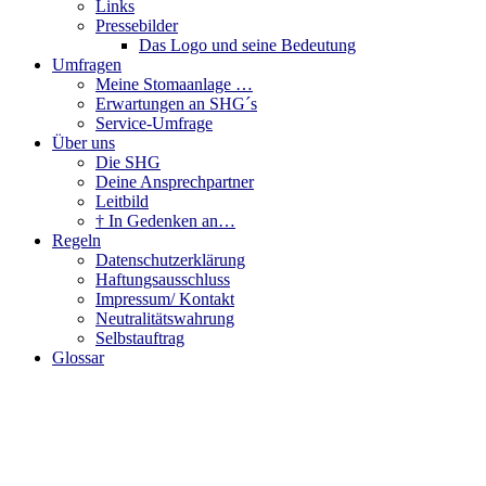
Links
Pressebilder
Das Logo und seine Bedeutung
Umfragen
Meine Stomaanlage …
Erwartungen an SHG´s
Service-Umfrage
Über uns
Die SHG
Deine Ansprechpartner
Leitbild
† In Gedenken an…
Regeln
Datenschutzerklärung
Haftungsausschluss
Impressum/ Kontakt
Neutralitätswahrung
Selbstauftrag
Glossar