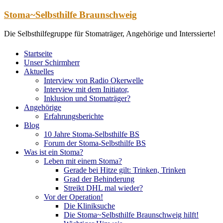
Zum
Stoma~Selbsthilfe Braunschweig
Inhalt
springen
Die Selbsthilfegruppe für Stomaträger, Angehörige und Interssierte!
Startseite
Unser Schirmherr
Aktuelles
Interview von Radio Okerwelle
Interview mit dem Initiator,
Inklusion und Stomaträger?
Angehörige
Erfahrungsberichte
Blog
10 Jahre Stoma-Selbsthilfe BS
Forum der Stoma-Selbsthilfe BS
Was ist ein Stoma?
Leben mit einem Stoma?
Gerade bei Hitze gilt: Trinken, Trinken
Grad der Behinderung
Streikt DHL mal wieder?
Vor der Operation!
Die Kliniksuche
Die Stoma~Selbsthilfe Braunschweig hilft!