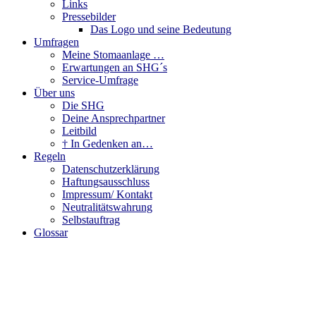
Links
Pressebilder
Das Logo und seine Bedeutung
Umfragen
Meine Stomaanlage …
Erwartungen an SHG´s
Service-Umfrage
Über uns
Die SHG
Deine Ansprechpartner
Leitbild
† In Gedenken an…
Regeln
Datenschutzerklärung
Haftungsausschluss
Impressum/ Kontakt
Neutralitätswahrung
Selbstauftrag
Glossar