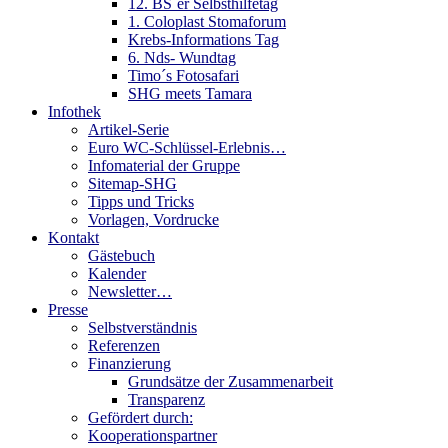
12. BS´er Selbsthilfetag
1. Coloplast Stomaforum
Krebs-Informations Tag
6. Nds- Wundtag
Timo´s Fotosafari
SHG meets Tamara
Infothek
Artikel-Serie
Euro WC-Schlüssel-Erlebnis…
Infomaterial der Gruppe
Sitemap-SHG
Tipps und Tricks
Vorlagen, Vordrucke
Kontakt
Gästebuch
Kalender
Newsletter…
Presse
Selbstverständnis
Referenzen
Finanzierung
Grundsätze der Zusammenarbeit
Transparenz
Gefördert durch:
Kooperationspartner