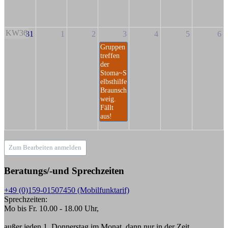
KW36
31
1
2
3
4
5
6
Gruppen
treffen
der
Stoma~S
elbsthilfe
Braunsch
weig.
Fällt
aus!
Zum Bearbeiten anmelden
Beratungs/-und Sprechzeiten
+49 (0)159-01507450 (Mobilfunktarif)
Sprechzeiten:
Mo bis Fr. 10.00 - 18.00 Uhr,
außer jeden 1. Donnerstag im Monat, dann nur in der Zeit