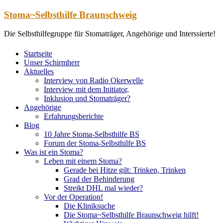
Zum
Stoma~Selbsthilfe Braunschweig
Inhalt
springen
Die Selbsthilfegruppe für Stomaträger, Angehörige und Interssierte!
Startseite
Unser Schirmherr
Aktuelles
Interview von Radio Okerwelle
Interview mit dem Initiator,
Inklusion und Stomaträger?
Angehörige
Erfahrungsberichte
Blog
10 Jahre Stoma-Selbsthilfe BS
Forum der Stoma-Selbsthilfe BS
Was ist ein Stoma?
Leben mit einem Stoma?
Gerade bei Hitze gilt: Trinken, Trinken
Grad der Behinderung
Streikt DHL mal wieder?
Vor der Operation!
Die Kliniksuche
Die Stoma~Selbsthilfe Braunschweig hilft!