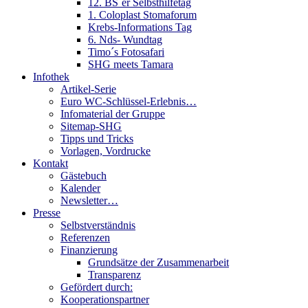
12. BS´er Selbsthilfetag
1. Coloplast Stomaforum
Krebs-Informations Tag
6. Nds- Wundtag
Timo´s Fotosafari
SHG meets Tamara
Infothek
Artikel-Serie
Euro WC-Schlüssel-Erlebnis…
Infomaterial der Gruppe
Sitemap-SHG
Tipps und Tricks
Vorlagen, Vordrucke
Kontakt
Gästebuch
Kalender
Newsletter…
Presse
Selbstverständnis
Referenzen
Finanzierung
Grundsätze der Zusammenarbeit
Transparenz
Gefördert durch:
Kooperationspartner