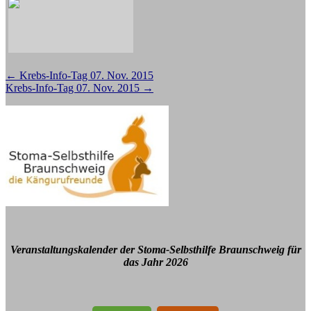
Beitragsnavigation
←
Krebs-Info-Tag 07. Nov. 2015
Krebs-Info-Tag 07. Nov. 2015
→
Veranstaltungskalender der Stoma-Selbsthilfe Braunschweig für
das Jahr 2026