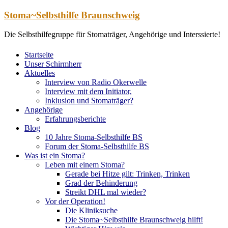
Zum
Stoma~Selbsthilfe Braunschweig
Inhalt
springen
Die Selbsthilfegruppe für Stomaträger, Angehörige und Interssierte!
Startseite
Unser Schirmherr
Aktuelles
Interview von Radio Okerwelle
Interview mit dem Initiator,
Inklusion und Stomaträger?
Angehörige
Erfahrungsberichte
Blog
10 Jahre Stoma-Selbsthilfe BS
Forum der Stoma-Selbsthilfe BS
Was ist ein Stoma?
Leben mit einem Stoma?
Gerade bei Hitze gilt: Trinken, Trinken
Grad der Behinderung
Streikt DHL mal wieder?
Vor der Operation!
Die Kliniksuche
Die Stoma~Selbsthilfe Braunschweig hilft!