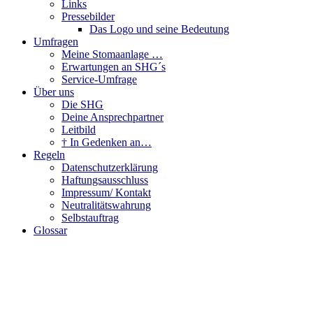
Links
Pressebilder
Das Logo und seine Bedeutung
Umfragen
Meine Stomaanlage …
Erwartungen an SHG´s
Service-Umfrage
Über uns
Die SHG
Deine Ansprechpartner
Leitbild
† In Gedenken an…
Regeln
Datenschutzerklärung
Haftungsausschluss
Impressum/ Kontakt
Neutralitätswahrung
Selbstauftrag
Glossar