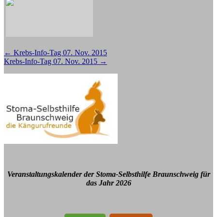
Beitragsnavigation
←
Krebs-Info-Tag 07. Nov. 2015
Krebs-Info-Tag 07. Nov. 2015
→
Veranstaltungskalender der Stoma-Selbsthilfe Braunschweig für
das Jahr 2026