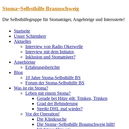
Zum
Stoma~Selbsthilfe Braunschweig
Inhalt
springen
Die Selbsthilfegruppe für Stomaträger, Angehörige und Interssierte!
Startseite
Unser Schirmherr
Aktuelles
Interview von Radio Okerwelle
Interview mit dem Initiator,
Inklusion und Stomaträger?
Angehörige
Erfahrungsberichte
Blog
10 Jahre Stoma-Selbsthilfe BS
Forum der Stoma-Selbsthilfe BS
Was ist ein Stoma?
Leben mit einem Stoma?
Gerade bei Hitze gilt: Trinken, Trinken
Grad der Behinderung
Streikt DHL mal wieder?
Vor der Operation!
Die Kliniksuche
Die Stoma~Selbsthilfe Braunschweig hilft!