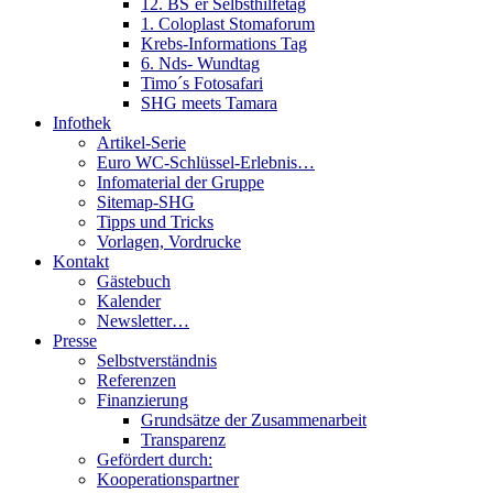
12. BS´er Selbsthilfetag
1. Coloplast Stomaforum
Krebs-Informations Tag
6. Nds- Wundtag
Timo´s Fotosafari
SHG meets Tamara
Infothek
Artikel-Serie
Euro WC-Schlüssel-Erlebnis…
Infomaterial der Gruppe
Sitemap-SHG
Tipps und Tricks
Vorlagen, Vordrucke
Kontakt
Gästebuch
Kalender
Newsletter…
Presse
Selbstverständnis
Referenzen
Finanzierung
Grundsätze der Zusammenarbeit
Transparenz
Gefördert durch:
Kooperationspartner