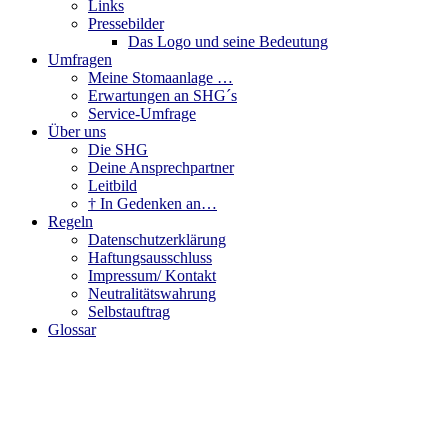
Links
Pressebilder
Das Logo und seine Bedeutung
Umfragen
Meine Stomaanlage …
Erwartungen an SHG´s
Service-Umfrage
Über uns
Die SHG
Deine Ansprechpartner
Leitbild
† In Gedenken an…
Regeln
Datenschutzerklärung
Haftungsausschluss
Impressum/ Kontakt
Neutralitätswahrung
Selbstauftrag
Glossar