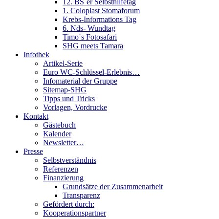
12. BS´er Selbsthilfetag
1. Coloplast Stomaforum
Krebs-Informations Tag
6. Nds- Wundtag
Timo´s Fotosafari
SHG meets Tamara
Infothek
Artikel-Serie
Euro WC-Schlüssel-Erlebnis…
Infomaterial der Gruppe
Sitemap-SHG
Tipps und Tricks
Vorlagen, Vordrucke
Kontakt
Gästebuch
Kalender
Newsletter…
Presse
Selbstverständnis
Referenzen
Finanzierung
Grundsätze der Zusammenarbeit
Transparenz
Gefördert durch:
Kooperationspartner