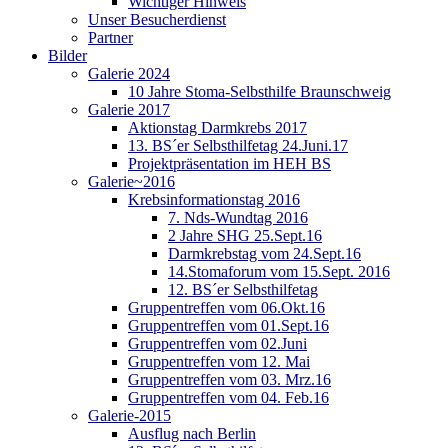
Wichtiger Hinweis
Unser Besucherdienst
Partner
Bilder
Galerie 2024
10 Jahre Stoma-Selbsthilfe Braunschweig
Galerie 2017
Aktionstag Darmkrebs 2017
13. BS´er Selbsthilfetag 24.Juni.17
Projektpräsentation im HEH BS
Galerie~2016
Krebsinformationstag 2016
7. Nds-Wundtag 2016
2 Jahre SHG 25.Sept.16
Darmkrebstag vom 24.Sept.16
14.Stomaforum vom 15.Sept. 2016
12. BS´er Selbsthilfetag
Gruppentreffen vom 06.Okt.16
Gruppentreffen vom 01.Sept.16
Gruppentreffen vom 02.Juni
Gruppentreffen vom 12. Mai
Gruppentreffen vom 03. Mrz.16
Gruppentreffen vom 04. Feb.16
Galerie-2015
Ausflug nach Berlin