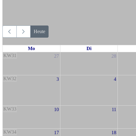
Heute
Mo
Di
KW31
27
28
KW32
3
4
KW33
10
11
KW34
17
18