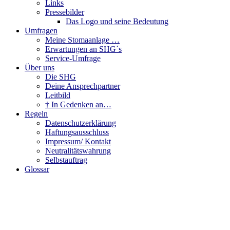
Links
Pressebilder
Das Logo und seine Bedeutung
Umfragen
Meine Stomaanlage …
Erwartungen an SHG´s
Service-Umfrage
Über uns
Die SHG
Deine Ansprechpartner
Leitbild
† In Gedenken an…
Regeln
Datenschutzerklärung
Haftungsausschluss
Impressum/ Kontakt
Neutralitätswahrung
Selbstauftrag
Glossar