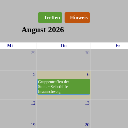
Treffen
Hinweis
August 2026
Mi
Do
Fr
29
30
5
6
Gruppentreffen der
Stoma~Selbsthilfe
Braunschweig
12
13
19
20