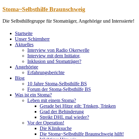
Zum
Stoma~Selbsthilfe Braunschweig
Inhalt
springen
Die Selbsthilfegruppe für Stomaträger, Angehörige und Interssierte!
Startseite
Unser Schirmherr
Aktuelles
Interview von Radio Okerwelle
Interview mit dem Initiator,
Inklusion und Stomaträger?
Angehörige
Erfahrungsberichte
Blog
10 Jahre Stoma-Selbsthilfe BS
Forum der Stoma-Selbsthilfe BS
Was ist ein Stoma?
Leben mit einem Stoma?
Gerade bei Hitze gilt: Trinken, Trinken
Grad der Behinderung
Streikt DHL mal wieder?
Vor der Operation!
Die Kliniksuche
Die Stoma~Selbsthilfe Braunschweig hilft!