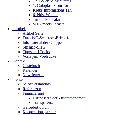
12. BS´er Selbsthilfetag
1. Coloplast Stomaforum
Krebs-Informations Tag
6. Nds- Wundtag
Timo´s Fotosafari
SHG meets Tamara
Infothek
Artikel-Serie
Euro WC-Schlüssel-Erlebnis…
Infomaterial der Gruppe
Sitemap-SHG
Tipps und Tricks
Vorlagen, Vordrucke
Kontakt
Gästebuch
Kalender
Newsletter…
Presse
Selbstverständnis
Referenzen
Finanzierung
Grundsätze der Zusammenarbeit
Transparenz
Gefördert durch:
Kooperationspartner