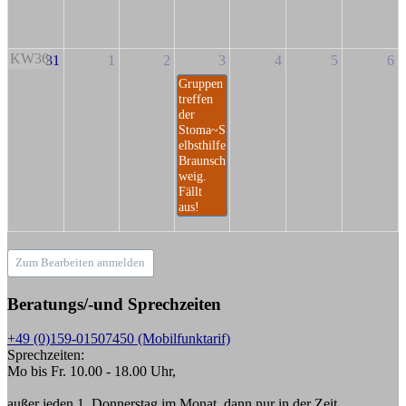
KW36
31
1
2
3
4
5
6
Gruppen
treffen
der
Stoma~S
elbsthilfe
Braunsch
weig.
Fällt
aus!
Zum Bearbeiten anmelden
Beratungs/-und Sprechzeiten
+49 (0)159-01507450 (Mobilfunktarif)
Sprechzeiten:
Mo bis Fr. 10.00 - 18.00 Uhr,
außer jeden 1. Donnerstag im Monat, dann nur in der Zeit