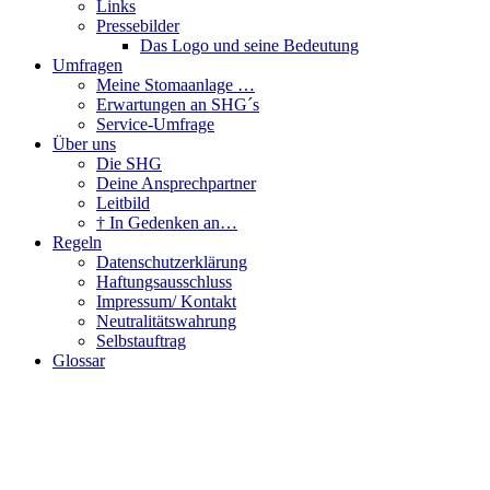
Links
Pressebilder
Das Logo und seine Bedeutung
Umfragen
Meine Stomaanlage …
Erwartungen an SHG´s
Service-Umfrage
Über uns
Die SHG
Deine Ansprechpartner
Leitbild
† In Gedenken an…
Regeln
Datenschutzerklärung
Haftungsausschluss
Impressum/ Kontakt
Neutralitätswahrung
Selbstauftrag
Glossar