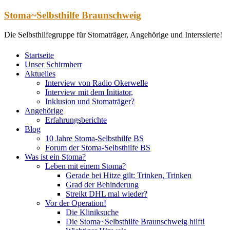
Zum
Stoma~Selbsthilfe Braunschweig
Inhalt
springen
Die Selbsthilfegruppe für Stomaträger, Angehörige und Interssierte!
Startseite
Unser Schirmherr
Aktuelles
Interview von Radio Okerwelle
Interview mit dem Initiator,
Inklusion und Stomaträger?
Angehörige
Erfahrungsberichte
Blog
10 Jahre Stoma-Selbsthilfe BS
Forum der Stoma-Selbsthilfe BS
Was ist ein Stoma?
Leben mit einem Stoma?
Gerade bei Hitze gilt: Trinken, Trinken
Grad der Behinderung
Streikt DHL mal wieder?
Vor der Operation!
Die Kliniksuche
Die Stoma~Selbsthilfe Braunschweig hilft!